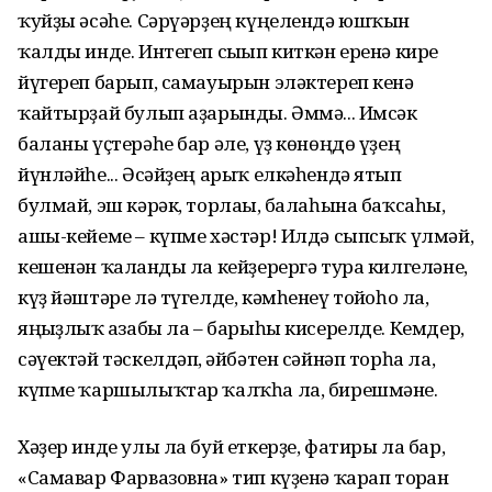
ҡуйҙы әсәһе. Сәрүәрҙең күңелендә юшҡын
ҡалды инде. Интегеп сығып киткән еренә кире
йүгереп барып, самауырын эләктереп кенә
ҡайтырҙай булып аҙа­рынды. Әммә... Имсәк
баланы үҫтерәһе бар әле, үҙ көнөңдө үҙең
йүнләйһе... Әсәйҙең арыҡ елкәһендә ятып
булмай, эш кәрәк, торлағы, балаһына баҡсаһы,
ашы-кейеме – күпме хәстәр! Илдә сыпсыҡ үлмәй,
кешенән ҡалғанды ла кейҙерергә тура килгеләне,
күҙ йәштә­ре лә түгелде, кәмһенеү тойғоһо ла,
яңғыҙлыҡ ғазабы ла – барыһы кисерелде. Кемдер,
сәүектәй тәскелдәп, ғәйбәтен сәйнәп торһа ла,
күпме ҡаршылыҡтар ҡалҡһа ла, бирешмәне.
Хәҙер инде улы ла буй еткерҙе, фатиры ла бар,
«Самавар Фарвазовна» тип күҙенә ҡарап торған