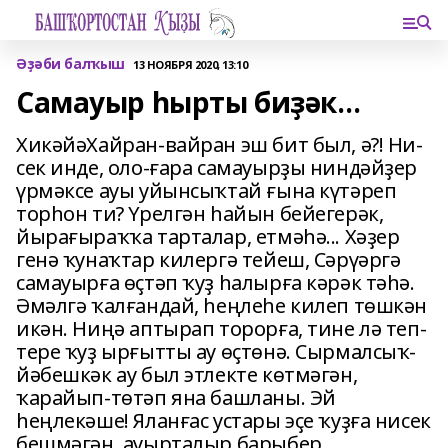
Әҙәби балҡыш
13 НОЯБРЯ 2020, 13:10
Самауыр һырты биҙәк…
ХикәйәХайран-вайран эш бит был, ә?! Ни­
сек инде, оло-ғара самауырҙы ниндәй­ҙер
үрмәксе ауы уйынсыҡтай ғына күтәреп
торһон ти? Үрелгән һайын бейегерәк,
йырағыраҡҡа тарталар, ет­мәһә... Хәҙер
генә ҡунаҡтар килергә тейеш, Сәрүәргә
самауырға өҫтәп ҡуҙ һалырға кәрәк тәһә.
Әмәлгә ҡалғандай, һеңлеһе килеп төшкән
икән. Ниңә аптырап торорға, тине лә теп-
тере ҡуҙ ырғытты ау өҫтөнә. Сырмалсыҡ-
йә­бешкәк ау был этлекте көтмәгән,
ҡарайып-төтәп яна башланы. Эй
һеңлекәше! Яланғас устары эҫе ҡуҙға нисек
бешмәгән, ауырталыр барыбер...