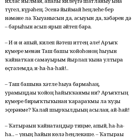
ихлас йылмая, апаһы килеүгә шатланыу ғына
түгел, күрәһең. Эсенә йыймай һеңлеһе бер
нәмәне лә. Ҡыуанысын да, асыуын да, хәбәрен дә
– барыһын асып-ярып әйтеп бара.
– И-и-и апый, килеп йәтеш иттең әле! Аръяҡ
күмере менән Таш башы ҡойоһоноң һыуын
ҡайнат­ҡан самауырым йырлап ҡына ултыра
өҫтәлемдә, и-һа-һа-һай!..
– Таш башына хәтле һыуға барма­һаң,
урамыңдағы ҡойоң һайыҡҡанмы ни? Аръяҡтың
күмере бирьяҡтыҡынан ҡарараҡмы ла ҡуҙы
эҫерәкме? Ҡалай шырҡылдығың асылған, ай-һай!
– Ҡатырағын ҡайнатаңдыр тиңме, апый, һа-һа-
һа... – уның һайын көлә һеңлекәше. – Ҡатырағы