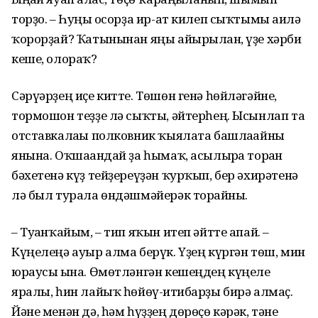
торҙо. – Һуңғы осорҙа ир-ат килеп сыҡтымы ғаилә
ҡорорҙай? Ҡатынынан яңы айырыл­ған, үҙе хәрби
кеше, олораҡ?
Сәрүәрҙең иҫе китте. Төшөн генә һөйләгәйне,
тормошон теҙҙе лә сыҡ­ты, әйтерһең. Ысынлап та
отставка­лағы полковник ҡыялата башлағайны
янына. Оҡшағандай ҙа һымаҡ, асы­лырға торған
бәхетенә күҙ тейҙереү­ҙән ҡурҡып, бер әхирәтенә
лә был турала өндәшмәйерәк торғайны.
– Туғанҡайым, – тип яҡын итеп әйтте апай. –
Күңелеңә ауыр алма берүк. Үҙең күргән төш, мин
юраусы ғына. Өмөтләнгән кешеңдең күңеле
яралы, һин лайыҡ һөйөү-иғтибарҙы бирә алмаҫ.
Йәне менән дә, һәм һүҙҙең дөрөҫө кәрәк, тәне