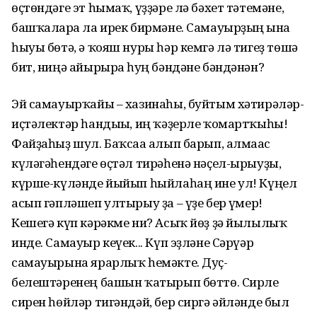
өҫтөндәге эт һымаҡ, үҙҙәре лә бәхет тәтемәне,
башҡаларға ла ирек бирмәне. Са­мауыр­ҙың ғына
һыуы бөтә, ә ҡояш нуры һәр кемгә лә тигеҙ төшә
бит, ниңә айырырға һуң бәндәне бәндәнән?
Эй самауырҡайы – хазинаһы, буйтым хәтирәләр-
иҫтәлектәр һандығы, иң ҡәҙерле ҡомартҡыһы!
Файҙаһыҙ шул. Баҡсаға алып барып, алмағас
күләгәһендәге өҫтәл тирәһенә нәҫел-ырыуҙы,
күрше-күләнде йыйып һый­лаһаң ине ул! Күңел
асып гәплә­шеп ултырыу ҙа – үҙе бер ғүмер!
Кешегә күп кәрәкме ни? Асыҡ йөҙ ҙә йылылыҡ
инде. Самауыр кеүек... Күп эҙләне Сәрүәр
самауырына ярарлыҡ һемәкте. Дуҫ-
белештәренең башын ҡатырып бөттө. Сирле
сирен һөйләр тигәндәй, бер сиргә әйләнде был