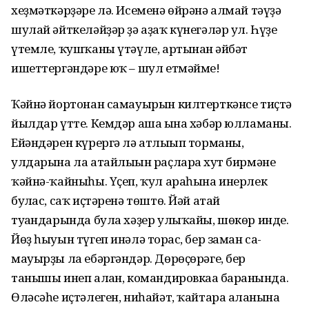
хеҙмәткәр­ҙәре лә. Исеменә өйрәнә алмай тәүҙә
шулай әйткеләйҙәр ҙә аҙаҡ күнегәләр ул. Һүҙе
үтемле, ҡушҡаны үтәүле, артынан ғәйбәт
ишеттергәндәре юҡ – шул етмәйме!
Ҡәйнә йортонан самауырын кил­терткәнсе тиҫтә
йылдар үтте. Кемдәр аша ғына хәбәр юлламаны.
Ейәндәрен күрергә лә атлығып торманы,
улдарына ла атайлығын раҫларға хут бирмәне
ҡәйнә-ҡайныһы. Үҫеп, ҡул араһына инерлек
булғас, саҡ иҫтәренә төштө. Йәй атай
туғандарында була хәҙер улыҡайы, шөкөр инде.
Йөҙ һыуын түгеп инәлә торғас, бер заман са­
мауырҙы ла ебәргәндәр. Дөрөҫөрәге, бер
танышы инеп алған, командиров­каға барғанында.
Өләсәһе иҫтәлеген, ниһайәт, ҡайтара алғанына