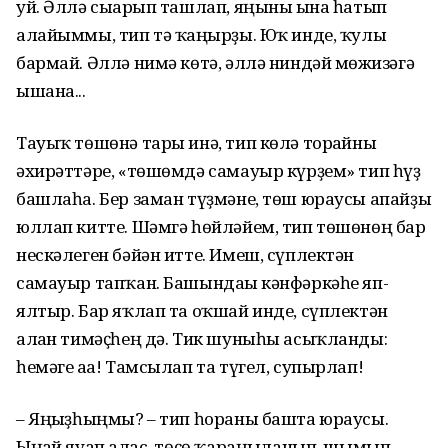
уй. Әллә сығарып ташлап, яңыны ғына һатып
алайыммы, тип тә ҡаңғырҙы. Юҡ инде, ҡулы
бармай. Әллә нимә көтә, әллә ниндәй мөғжизәгә
ышана...
Тауыҡ төшөнә тары инә, тип көлә торғайны
әхирәттәре, «төшөмдә самауыр күрҙем» тип һүҙ
башлаһа. Бер заман түҙмәне, төш юраусы апайҙы
юллап китте. Шәмгә һөйләйем, тип төшөнөң бар
нескәлеген бәйән итте. Имеш, сүплектән
самауыр тапҡан. Башындағы кәнфәркәһе яп-
ялтыр. Бар яҡлап та оҡшай инде, сүплектән
алған тимәҫһең дә. Тик шуныһы асыҡланды:
һемәге аға! Тамсылап та түгел, супырлап!
– Яңғыҙһыңмы? – тип һораны башта юраусы.
Ыңғай яуап алғас, төҫө ҡараңғыланып, шымып