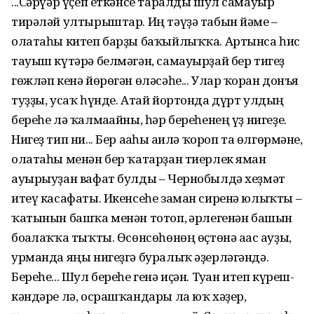
...Сәрүәр үҫеп еткәнсе таралды шул самауыр
тирәләй ултырыштар. Иң тәү­ҙә табын йәме –
олатаһы китеп барҙы баҡыйлыҡҡа. Артынса һис
тауыш күтәрә белмәгән, самауырҙай бер тигеҙ
гөжләп кенә йөрөгән өләсәһе... Улар ҡорған донъя
туҙҙы, усаҡ һүнде. Атай йортонда дүрт улдың
береһе лә ҡалмағайны, һәр береһенең үҙ нигеҙе.
Нигеҙ тип ни... Бер ағаһы ғаилә ҡороп та өлгөрмәне,
олатаһы менән бер ҡатарҙан тиерлек яман
ауырыуҙан вафат булды – Чернобылдә хеҙмәт
итеү касафаты. Икенсеһе заман сиренә юлыҡты –
ҡатынын башҡа менән тотоп, ғәрлегенән башын
боға­лаҡҡа тыҡты. Өсөнсөһөнөң өҫтөнә ағас ауҙы,
урманда яңы нигеҙгә буралыҡ әҙерләгәндә.
Береһе... Шул береһе генә иҫән. Туған итеп күреш­
кәндәре лә, осрашҡандары ла юҡ хәҙер,