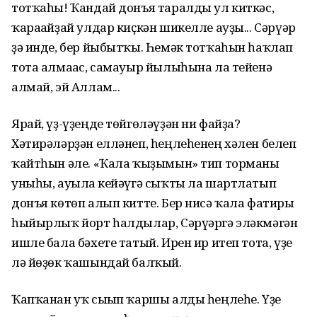
тотҡаһы! Ҡандай донъя таралды ул киткәс,
ҡарағайҙай улдар киҫкән шикелле ауҙы... Сәрүәр
ҙә инде, бер йыбытҡы. Һемәк тотҡаһын һаҡлап
тота алмағас, самауыр йылыһына ла тейенә
алмай, эй Аллам...
Ярай, үҙ-үҙеңде төйгөләүҙән ни файҙа?
Хәтирәләрҙән елләнеп, һеңле­һенең хәлен белеп
ҡайтһын әле. «Ҡала ҡыҙымын» тип торманы
уныһы, ауыл­ға кейәүгә сыҡты ла шартлатып
донъя көтөп алып китте. Бер нисә ҡала фатиры
һыйырлыҡ йорт һалдылар, Сәрүәргә эләкмәгән
ишле бала бәхете татый. Ирен ир итеп тота, үҙе
лә йөҙөк ҡашындай балҡый.
Ҡапҡанан уҡ сығып ҡаршы алды һеңлеһе. Үҙе