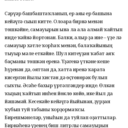
Сәрүәр башбаштаҡланып, ер аяғы ер башына
кейәүгә сығып китте. Олоғара бирнә менән
төшкәйне, самауырын ғына ла ала алмай ҡайтып
инде ҡәйнә йортонан. Бәлки, алыр ҙа ине – үҙе лә
самауыр хәтле ҡорһаҡ менән, балаҡайының
тыуыр мәле еткәйне. Шул китеүҙән ҡабат аяҡ
баҫманы төш­кән еренә. Үҙәгенә үткәне кеше
һүҙенән дә, ояттан да, хатта иренә ҡарата
кисергән йылы хистән дә өҫтөнөрәк булып
сыҡты. Әсәһе бахыр үртәлгәндер инде. Өлкән
ҡыҙың ҡайтып инһен йөклө көйө, ике йыл да
йәшәмәй. Кесекәйе кейәүгә йыйынған, ҙурҙан
ҡубып туй табыны ҡорҙор­маҡсы.
Бирешмәнеләр, уныһын да туйлап оҙаттылар.
Бирнәһенә үҙенең биш литрлы самауырын