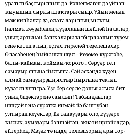
уратып баҫты­рышын да, йәшенмәген дә уйнап-
ҡы­уышып сырҡылдаҡтары сығыр. Уйын менән
мәж килһәләр ҙә, олаталарының мыҡты,
һалмаҡ кәүҙә­һенең ҡуҙғалға­нын шәйләй һалалар,
уның артынан башҡалары ҡыбырла­ғанын түҙем
генә көтөп алып, өҫтәл тирәләй теҙелешә­ләр.
Өләсәһенең һыйы шәп шул – йөҙөмө-күрәгәһе,
балы-ҡаймағы, ҡой­мағы-ҡорото... Сәр­үәр гел
самауыр янына йылыша. Сәй эскәндә күҙен
алмай самауырҙың ял­тыр һыртына текләп
күҙәтеп ултыра. Үҙе бер серле донъя асыла бит
уның биҙәктәренә сағылып! Табындағылар
ниндәй генә сүрәткә инмәй: йә баш­түбән
ултырған кеүектәр, йә танауҙары оло, күҙҙәре
ҡыҫыҡ, ауыҙҙары бәл­шәйгән, әкиәти иргәйелдәр,
әйтерһең. Мәҙәк тә инде, телевизорың ары тор­