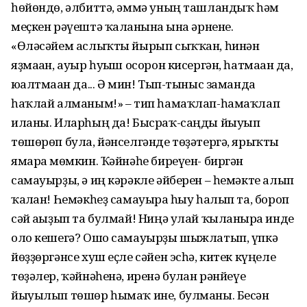
һөйөндө, әлбиттә, әммә уның ташландыҡ һәм
меҫкен рәүештә ҡалғанына ғына әрнене.
«Өләсәйем аслыҡты йырып сыҡҡан, һинән
яҙмаған, ауыр һуғыш осорон кисергән, һатмаған да,
юғалтмаған да... Ә мин! Тып-тыныс заманда
һаҡлай алманым!» – тип һамаҡлап-һамаҡлап
иланы. Иларһың да! Бысраҡ-саңды йыуып
төшөрөп була, йәнселгәнде төҙәтергә, ярыҡты
ямарға мөмкин. Ҡәйнәһе биреүен- биргән
самауырҙы, ә иң кәрәкле әйберен – һемәкте алып
ҡалған! Һемәк­һеҙ самауырға һыу һалып та, бороп
сәй ағыҙып та булмай! Ниңә улай ҡыланырға инде
оло кешегә? Ошо самауырҙы шыжлатып, үпкә
йөҙҙөргәнсе хуш еҫле сәйен эсһә, китек күңеле
төҙәлер, ҡәйнәһенә, иренә булған рәнйеүе
йыуылып төшөр һымаҡ ине, булманы. Бесән