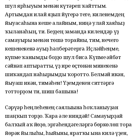
шул ярһыуым менән күтәреп ҡайттым.
Артымдан илай яҙып йүгерә теге, киле­немдең
йыуасаһына кеше алғайным, ниңә улай хаяһыҙ
ҡыла­наһың, ти. Беҙ­ҙең заманда килендәр үҙ
самауыры менән төшә торғайны, тим, нечего
кешенекенә ауыҙ һәлберәтергә. Иҫ­ләйһеңме,
күпме ҡанымды боҙҙо шул бисә. Күпме ғәйбәт
сәйнәп аптыратты, үҙ ире өҫтөнән минекенә
шиҡандап наһырымды ҡоротто. Бел­мәй икән,
йыуаш икән, тимәһен! Үҙемдекен сит­тәргә
тотторҙом ти, шиш башына!
Сәрүәр һеңлеһенең саялығына һоҡланыуҙан
шаңҡып торҙо. Ҡара әле ниндәй! Самауырҙай
балҡый аҡ йөҙө, эргәһендәгеләргә бөркөлөп тора
йө­рәк йылыһы, һыйынғы, яратҡы ғына килә үҙен,