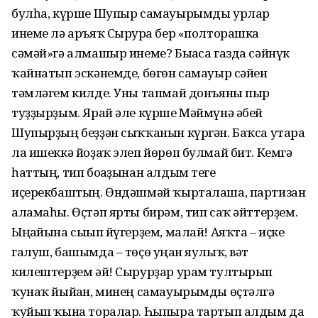
булһа, күрше Шупыр самауырымды урлар
инеме лә аръяҡ Сырурға бер «полторашка
сәмәй»гә алмашыр инеме? Бығаса газда сәйнүк
ҡайнатып эскәнемде, бөгөн самауыр сәйен
тәмләгем килде. Уны тапмай донъяны пыр
туҙҙырҙым. Ярай әле күрше Мәймүнә әбей
Шупырҙың беҙ­ҙән сыҡҡанын күргән. Баҡса утарға
ла ишеккә йоҙаҡ элеп йөрөп булмай бит. Кемгә
һаттың, тип боғаҙынан алдым теге
иҫерекбаштың. Өндәшмәй ҡыр­талаша, партизан
аламаһы. Өҫтәп ярты бирәм, тип саҡ әйттерҙем.
Ыңғайына сығып йүгерҙем, малай! Аяҡта – иҫке
галуш, башымда – төҫө уңған яулыҡ, вәт
килештерҙем әй! Сырурҙар урам тултырып
ҡунаҡ йыйған, минең самауырымды өҫтәлгә
ҡуйып ҡына торалар. Һыпыра тартып алдым да