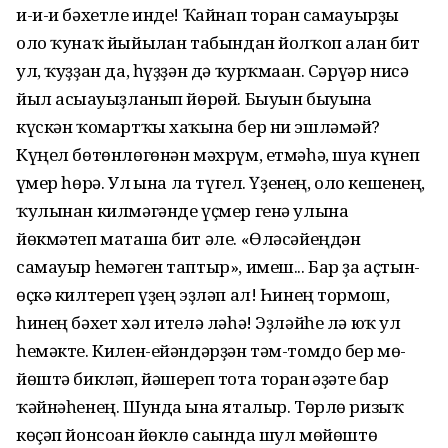
и-и-и бәхетле инде! Ҡайнап торған самауырҙы
оло ҡунаҡ йыйыл­ған табындан йолҡоп алған бит
ул, ҡуҙҙан да, һүҙҙән дә ҡурҡмаған. Сәрүәр нисә
йыл асығауыҙланып йөрөй. Бы­уын бы­уынға
күскән ҡомартҡы хаҡына бер ни эшләмәй?
Күңел бөтөнлөгөнән мәх­рүм, етмәһә, шуға күнеп
ғүмер һөрә. Ул ғына ла түгел. Үҙенең, оло кешенең,
ҡулынан килмәгәнде үҫмер генә улына
йөкмәтеп маташа бит әле. «Өләсәйең­дән
самауыр һемәген таптыр», имеш... Бар ҙа аҫтын-
өҫкә килтереп үҙең эҙләп ал! Һинең тормош,
һинең бәхет хәл ителә ләһә! Эҙләйһе лә юҡ ул
һемәкте. Килен-ейәндәрҙән тәм-томдо бер мө­
йөштә бикләп, йә­шереп тота торған ғәҙәте бар
ҡәйнә­һенең. Шунда ғына яталыр. Төрлө ризыҡ
көҫәп йонсоған йөклө сағында шул мөйөштө