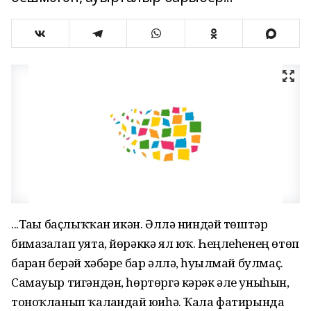
...Тағы баҫлыҡҡан икән. Әллә нин­дәй төштәр
бимазалап уята, йөрәккә ял юҡ. Һеңлеһенең өтөп
барған берәй хәбәре бар әллә, һуғылмай булмаҫ.
Самауыр тигәндән, һөртөргә кәрәк әле уныһын,
тоноҡланып ҡалғандай юғи­һә. Ҡала фатирында