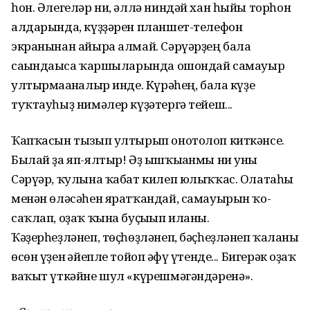
һон. Әлегеләр ни, әллә ниндәй хан һыйы торһон
алдарында, күҙҙәрен планшет-телефон
экранынан айыра алмай. Сәрүәрҙең бала
сағындағыса ҡаршыларында ошондай самауыр
ултырмағанғалыр инде. Күрә­һең, бала күҙе
туҡтауһыҙ нимәлер күҙәтергә тейеш...
Ҡапҡасын тызып ултырып онотолоп киткәнсе.
Былай ҙа яп-ялтыр! Әҙ ышҡығанмы ни уны
Сәрүәр, ҡулына ҡабат килеп юлыҡҡас. Олатаһы
менән өләсәһен яратҡандай, самауырын ҡо­
саҡлап, оҙаҡ ҡына буҫығып иланы.
Ҡәҙерһеҙләнеп, төҫһөҙләнеп, бәҫһеҙ­ләнеп ҡалғаны
өсөн үҙен ғәйепле тойоп ғәфү үтенде... Бигерәк оҙаҡ
ваҡыт үткәйне шул «күрешмәгән­дәренә».