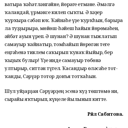
ватырға ҡәһәтләнгәйне, йөрәге етмәне. Әмәлгә
ҡалғандай, үрмәксе килеп сыҡты. Ә хә­ҙер
ҡурҡыр­ға сәбәп юҡ. Ҡәйнәһе үҙе ҡурҡһын, барырға
ла туҙҙырырға, мө­йөш-һәйеш һайын йөрөмәһен,
ғәйбәт ауын үреп. Ә шунан? Ә шунан тыжлатып
самауыр ҡайнатыр, томһа­йып йөрөгән теге
еңгәһенә тиклем саҡы­рып ҡунаҡ йы­йыр, бер
ҡыҙыҡ бу­лыр! Үҙе инде самауыр төбөнә
ултырыр, ситтән түгел. Ҡасандыр өләсәһе тот­
ҡанды, Сәрүәр тотор донъя тотҡаһын.
Шул уйҙарҙан Сәрүәрҙең эсенә ҡуҙ төштөмө ни,
сырайы яҡтырып, күңеле йылынып китте.
Рәйлә Сабитова.