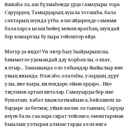
йәшәһә лә, аш бүлмәһендә үрҙә самауыры тора
Сәрүәрҙең. Тамырҙарың ауылға тоташ­һа, бала
саҡтарың шунда үтһә, өләсәй­ҙәреңде самими
балаларса ысын һөйөү менән яратһаң, шундай
бер ҡомартҡы булырға тейештер өйҙә.
Матур ҙа инде! Ун литр һыу һыйҙы­рышлы,
һиммәтле уҙамандай дәү ҡор­һаҡлы, олпат,
ялтыр... Заманында оло табындар йыйылыр ине
уның янында. Өләсәһе, олатаһы, уларҙың дүрт
улы, ике ҡыҙы, килендәре, ейән­сәрҙәре... Ике
тиҫтәнән артып китә­ләр. Сама­уырҙы бер-ике
бушатып, ҡабат шыжлатмайынса, һөйләшеп хә­
бәрҙәре лә бөтмәҫ, уйын-көлкө лә тынмаҫ. Сәрүәр
кеүек бала-сағаларға сират тейгән­се, емештәренән
һығы­лып ултырған алмағастарҙы әллә нисә