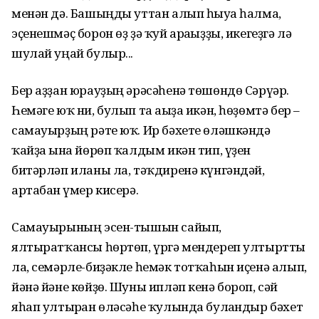
менән дә. Башыңды уттан алып һыуға һалма,
эҫенешмәҫ борон өҙ ҙә ҡуй арағыҙҙы, икегеҙгә лә
шулай уңай булыр...
Бер аҙҙан юрауҙың әрәсәһенә төшөндө Сәрүәр.
Һемәге юҡ ни, булып та ағыҙа икән, һөҙөмтә бер –
самауыр­ҙың рәте юҡ. Ир бәхете өләшкәндә
ҡайҙа ғына йөрөп ҡалдым икән тип, үҙен
битәрләп иланы ла, тәҡдиренә күнгәндәй,
артабан ғүмер кисерә.
Самауырының эсен-тышын сайып,
ялтыратҡансы һөртөп, үргә мендереп ултыртты
ла, семәрле-биҙәкле һемәк тотҡаһын иҫенә алып,
йәнә йәне көй­ҙө. Шуны ипләп кенә бороп, сәй
яһап ултырған өләсәһе ҡулында булғандыр бәхет