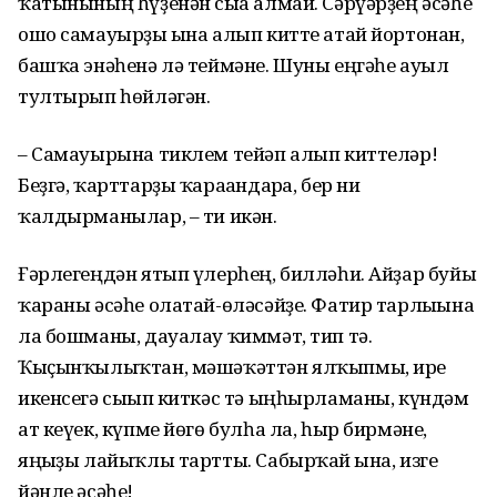
ҡатынының һүҙенән сыға алмай. Сәрүәрҙең әсәһе
ошо самауырҙы ғына алып китте атай йортонан,
башҡа энәһенә лә теймәне. Шуны еңгәһе ауыл
тултырып һөйләгән.
– Самауырына тиклем тейәп алып киттеләр!
Беҙгә, ҡарттарҙы ҡараған­дарға, бер ни
ҡалдырманылар, – ти икән.
Ғәрлегеңдән ятып үлерһең, бил­ләһи. Айҙар буйы
ҡараны әсәһе олатай-өләсәйҙе. Фатир тарлығына
ла бошманы, дауалау ҡиммәт, тип тә.
Ҡыҫынҡылыҡтан, мәшәҡәттән ялҡып­мы, ире
икенсегә сығып киткәс тә ыңһырламаны, күндәм
ат кеүек, күпме йөгө булһа ла, һыр бирмәне,
яңғыҙы лайыҡлы тартты. Сабырҡай ғына, изге
йәнле әсәһе!