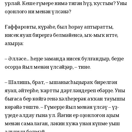
урлай. Кеше ғүмере нимә тигән һүҙ, ҡустым? Уның
оҙонлоғо ни менән үлсәнә?
Ғаффаровты, күрәһең, был һорау аптыратты,
нисек яуап бирергә белмәйенсә, ыҡ-мыҡ итте,
ахырҙа:
– Әлләсе... һеҙҙең заманда нисек булғандыр, беҙҙең
осорҙа йыл менән үлсәйҙәр, – тине.
– Шалишь, брат, – ышанысһыҙыраҡ бирелгән
яуап, әйтерһең, ҡартты дәртләндереп ебәрҙе. Уның
бығаса бер көйгә генә хәлһеҙерәк аҡҡан тауышы
көрәйә төштө. – Ғүмерҙе йыл менән үлсәү – үҙ-
үҙеңде алдау ғына ул. Йәғни ер оҙонлоғон аҙым
менән самалаған, ләкин хужа унан күпме уңыш
алырын белмәй.