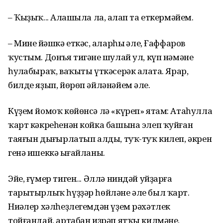
– Ҡыҙыҡ... Аңлашыла ла, аңлап та еткермәйем.
– Минең йәшкә еткәс, аңларһың әле, Ғаффаров
ҡустым. Донъя тигәнең шулай ул, күп нәмәне
һуңлабыраҡ, ваҡыты үткәсерәк аңлата. Ярар,
билде яҙып, йөрөп әйләнәйем әле.
Күҙем йомоҡ көйөнсә лә «күреп» ятам: Атаһулла
ҡарт кәкреһенән койка башына элеп ҡуйған
таяғын дыңғырлатып алды, туҡ-туҡ килеп, әкрен
генә ишеккә ыңғайланы.
Эйе, ғүмер тиген... Әллә ниндәй уйҙарға
тарытырлыҡ һүҙҙәр һөйләне әле был ҡарт.
Ниңәлер хәлһеҙлегемдән үҙем рәхәтлек
тойғандай, артабан иҙрәп ятҡы килмәне,