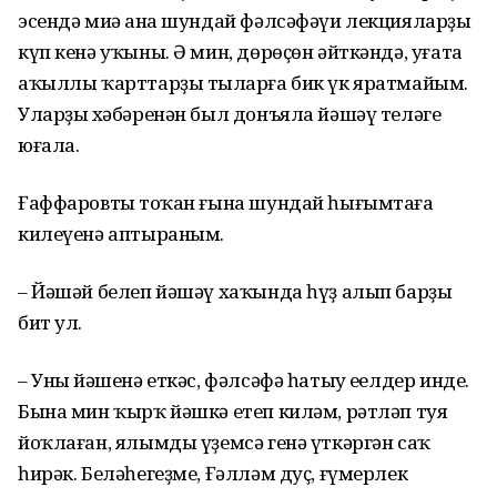
эсендә миңә ана шундай фәлсәфәүи лекцияларҙы
күп кенә уҡыны. Ә мин, дөрөҫөн әйткәндә, уғата
аҡыллы ҡарттарҙы тыңларға бик үк яратмайым.
Уларҙың хәбәренән был донъяла йәшәү теләге
юғала.
Ғаффаровтың тоҡан ғына шундай һығымтаға
килеүенә аптыраным.
– Йәшәй белеп йәшәү хаҡында һүҙ алып барҙы
бит ул.
– Уның йәшенә еткәс, фәлсәфә һатыу еңелдер инде.
Бына мин ҡырҡ йәшкә етеп киләм, рәтләп туя
йоҡлаған, ялымды үҙемсә генә үткәргән саҡ
һирәк. Беләһегеҙме, Ғәлләм дуҫ, ғүмерлек