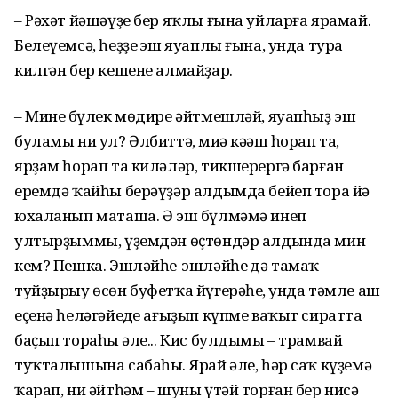
– Рәхәт йәшәүҙе бер яҡлы ғына уйларға ярамай.
Белеүемсә, һеҙҙең эш яуаплы ғына, унда тура
килгән бер кешене алмайҙар.
– Минең бүлек мөдире әйтмешләй, яуапһыҙ эш
буламы ни ул? Әлбиттә, миңә кәңәш һорап та,
ярҙам һорап та киләләр, тикшерергә барған
еремдә ҡайһы берәүҙәр алдымда бейеп тора йә
юхаланып маташа. Ә эш бүлмәмә инеп
ултырҙыммы, үҙемдән өҫтөндәр алдында мин
кем? Пешка. Эшләйһең-эшләйһең дә тамаҡ
туйҙырыу өсөн буфетҡа йүгерәһең, унда тәмле аш
еҫенә һеләгәйеңде ағыҙып күпме ваҡыт сиратта
баҫып тораһың әле... Кис булдымы – трамвай
туҡталышына сабаһың. Ярай әле, һәр саҡ күҙемә
ҡарап, ни әйтһәм – шуны үтәй торған бер нисә