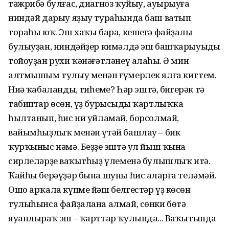
тәжрибә булғас, диагноз ҡуйыу, ауырыуға
ниндәй дарыу яҙыу тураһында баш ватып
тораһы юҡ. Эш хаҡы бара, кешегә файҙалы
булыуҙан, ниндәйҙер кимәлдә эш башҡарыуыңды
тойоуҙан рухи ҡәнәғәтләнеү алаһың. Ә мин
алтмышым тулыу менән ғүмерлек ялға киттем.
Ниңә ҡабаландың, тиһеңме? Һәр эштә, бигерәк тә
табиптар өсөн, үҙ бурысыңды ҡартлыҡҡа
һылтанып, һис ни уйламай, борсолмай,
вайымһыҙлыҡ менән үтәй башлау – бик
ҡурҡыныс нәмә. Беҙҙең эштә ул йыш ҡына
сирлеләрҙең ваҡытһыҙ үлеменә булышлыҡ итә.
Ҡайһы берәүҙәр бына шуны һис аңларға теләмәй.
Ошо арҡала күпме йәш белгестәр үҙ көсөн
тулыһынса файҙалана алмай, сөнки бөтә
яуаплыраҡ эш – ҡарттар ҡулында... Ваҡытында