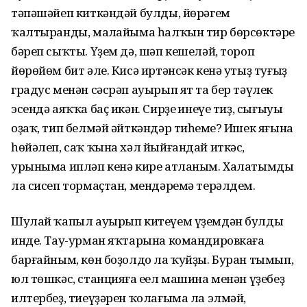
тәпәшәйеп киткәндәй булды, йөрәгем
ҡалтыранды, маңлайыма һалҡын тир бөрсөктәре
бәреп сыҡты. Үҙем дә, шәп кешеләй, тороп
йөрөйөм бит әле. Кисә иртәнсәк кенә утыҙ туғыҙ
градус менән сәсрәп ауырып ят та бер тәүлек
эсендә аяҡҡа баҫ икән. Сирҙең инеүе тиҙ, сығыуы
оҙаҡ, тип белмәй әйткәндәр тиһеңме? Ишек яғына
һөйәлеп, саҡ ҡына хәл йыйғандай иткәс,
урыныма ипләп кенә кире атланым. Халатымды
ла сисеп тормаҫтан, мендәремә терәлдем.
Шулай ҡапыл ауырып китеүем үҙемдән булды
инде. Тау-урман яҡтарына командировкаға
барғайным, көн боҙолдо ла ҡуйҙы. Буран тымып,
юл төшкәс, станцияға еңел машина менән үҙебеҙ
илтербеҙ, тиеүҙәрен ҡолағыма ла элмәй,