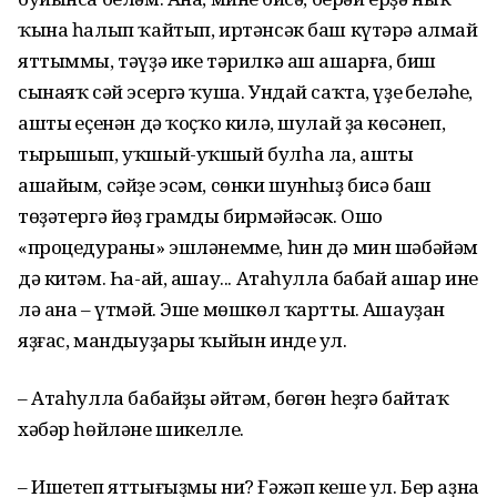
ҡына һалып ҡайтып, иртәнсәк баш күтәрә алмай
яттыммы, тәүҙә ике тәрилкә аш ашарға, биш
сынаяҡ сәй эсергә ҡуша. Ундай саҡта, үҙең беләһең,
аштың еҫенән дә ҡоҫҡо килә, шулай ҙа көсәнеп,
тырышып, уҡшый-уҡшый булһа ла, ашты
ашайым, сәйҙе эсәм, сөнки шунһыҙ бисә баш
төҙәтергә йөҙ грамды бирмәйәсәк. Ошо
«процедураны» эшләнемме, һин дә мин шәбәйәм
дә китәм. Һа-ай, ашау... Атаһулла бабай ашар ине
лә ана – үтмәй. Эше мөшкөл ҡарттың. Ашауҙан
яҙғас, мандыуҙары ҡыйын инде ул.
– Атаһулла бабайҙы әйтәм, бөгөн һеҙгә байтаҡ
хәбәр һөйләне шикелле.
– Ишетеп яттығыҙмы ни? Ғәжәп кеше ул. Бер аҙна