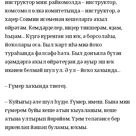
инструктор мин: райкомолда – инструктор,
комсомол өлкә комитетында – инструктор, ә
хәҙер Совмин исеменән кешеләргә аҡыл
өйрәтәм. Кемдәрҙелер, ниҙер тикшерәм, яҙам,
һыҙам... Күҙгә күренгән эш юҡ, ә борсолаһың,
йоҡоларың оса. Был ҡарт иһә миңә йоҡо
тураһында фәлсәфә һата. Был донъяла бүтән
әҙәмдәргә аҡыл өйрәтеүҙән дә ауыр эш юҡ
икәнен белмәй шул ул. Ә ул – йоҡо хаҡында...
– Ғүмер хаҡында тиегеҙ.
– Ҡуйығыҙ әле шул һүҙҙе. Ғүмер, имеш. Бына мин
ғүмерем буйы кеше атын ҡыуаланым, кеше
атына ултырып йөрөйөм. Үҙем теләгәнсе бер
иркенләп йәшәп буламы, юҡмы.