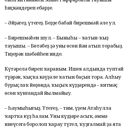
һиҫкәндереп ебәрҙе.
– Әйҙәгеҙ, үтегеҙ. Беҙҙең бабай бирешмәй әле ул.
– Бирешмәһен шул. – Быныһы – ҡатын-ҡыҙ
тауышы. – Бөтәбеҙ ҙә уның өсөн йән атып торабыҙ.
Тиҙерәк шәбәйһен инде.
Күтәрелә биреп ҡараным. Ишек алдында туптай
түңәрәк, ҡыҫҡа кәүҙәле ҡатын баҫып тора. Алһыу
бурыҫлаҡ йөҙөндә, ҡыҫыҡ күҙҙәрендә – китмәҫ
өсөн ҡунғандай йылмайыу.
– Һаумыһығыҙ. Үтегеҙ, – тим, үҙем Атаһулла
ҡартҡа күҙ һалам. Уның күҙҙәре асыҡ, әммә
инеүсегә боролоп ҡарау түгел, ҡуҙғалмай ҙа ята