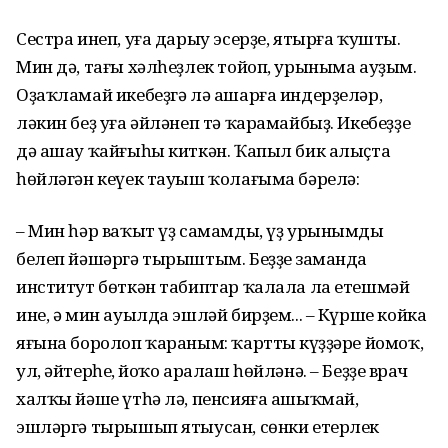
Сестра инеп, уға дарыу эсерҙе, ятырға ҡушты.
Мин дә, тағы хәлһеҙлек тойоп, урыныма ауҙым.
Оҙаҡламай икебеҙгә лә ашарға индерҙеләр,
ләкин беҙ уға әйләнеп тә ҡарамайбыҙ. Икебеҙҙең
дә ашау ҡайғыһы киткән. Ҡапыл бик алыҫта
һөйләгән кеүек тауыш ҡолағыма бәрелә:
– Мин һәр ваҡыт үҙ самамды, үҙ урынымды
белеп йәшәргә тырыштым. Беҙҙең заманда
институт бөткән табиптар ҡалала ла етешмәй
ине, ә мин ауылда эшләй бирҙем... – Күрше койка
яғына боролоп ҡараным: ҡарттың күҙҙәре йомоҡ,
ул, әйтерһең, йоҡо аралаш һөйләнә. – Беҙҙең врач
халҡы йәше үтһә лә, пенсияға ашыҡмай,
эшләргә тырышып ятыусан, сөнки етерлек