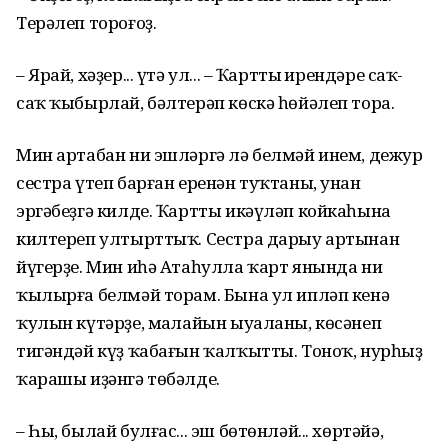
Терәлеп тороғоҙ.
– Ярай, хәҙер... үтә ул... – Ҡарттың ирендәре саҡ-
саҡ ҡыбырлай, бәлтерәп көскә һөйәлеп тора.
Мин артабан ни эшләргә лә белмәй инем, дежур
сестра үтеп барған еренән туҡтаны, унан
эргәбеҙгә килде. Ҡартты икәүләп койкаһына
килтереп ултырт­тыҡ. Сестра дарыу артынан
йүгерҙе. Мин иһә Атаһулла ҡарт янында ни
ҡылырға белмәй торам. Бына ул ипләп кенә
ҡулын күтәрҙе, маңлайын ыуаланы, көсәнеп
тигәндәй күҙ ҡабағын ҡал­ҡытты. Тоноҡ, нурһыҙ
ҡарашы иҙәнгә төбәлде.
– Һы, былай булғас... эш бөтөнләй... хөртәйә,