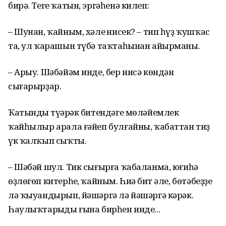
бирә. Теге ҡатын, эргәһенә килеп:
– Шунан, ҡайным, хәлең нисек? – тип һүҙ ҡушҡас
та, ул ҡарашын түбә таҡтаһынан айырманы.
– Арыу. Шәбәйәм инде, бер нисә көндән
сығарырҙар.
Ҡатындың түңәрәк битендәге мөләйемлек
ҡайһылыр арала ғәйеп булғайны, ҡабаттан тиҙ
үк ҡалҡып сыҡты.
– Шәбәй шул. Тик сығырға ҡабаланма, юғиһә
өҙлөгөп китерһең, ҡайным. Һиңә бит әле, бөтәбеҙҙе
лә ҡыуандырып, йәшәргә лә йәшәргә кәрәк.
Һаулыҡтарыңды ғына бирһен инде...