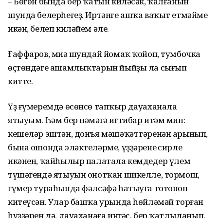
– Бөгөн бында бер ҡатын киләсәк, ҡалғанын
шунда белерһегеҙ. Иртәнге ашҡа ваҡыт етмәйме
икән, белеп киләйем әле.
Ғаффаров, миңә шундай йомаҡ ҡойоп, тумбочка
өҫтөндәге ашамлыҡтарын йыйҙы ла сығып
китте.
Үҙ ғүмеремдә өсөнсө тапҡыр дауаханала
ятыуым. Һәм бер нәмәгә иғтибар итәм мин:
кешеләр эштән, донъя мәшәҡәттәренән арынып,
бына ошонда эләктеләрме, үҙҙәренең сирле
икәнен, ҡайһылыр палатала кемдеңдер үлем
түшәгендә ятыуын онотҡан шикелле, тормош,
ғүмер тураһында фәлсәфә һатыуға тотоноп
китеүсән. Улар башҡа урында һөйләмәй торған
һүҙҙәрен дә, дауаханаға ингәс, бер ҡатлыланып,