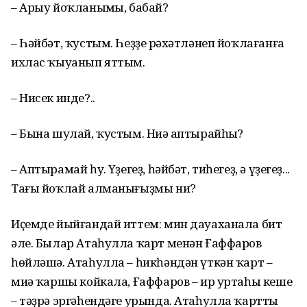
– Арыу йоҡланыңмы, бабай?
– Һәйбәт, ҡустым. Һеҙҙең рәхәтлә­неп йоҡлағанға
ихлас ҡыуанып яттым.
– Нисек инде?..
– Бына шулай, ҡустым. Ниңә апты­райһың?
– Аптырамай һуң. Үҙегеҙ, һәйбәт, тиһегеҙ, ә үҙегеҙ...
Тағы йоҡлай алма­нығыҙмы ни?
Иҫемде йыйғандай иттем: мин дауаханала бит
әле. Былар Атаһулла ҡарт менән Ғаффаров
һөйләшә. Атаһулла – һикһәндән үткән ҡарт –
миңә ҡаршы койкала, Ғаффаров – ир уртаһы кеше
– тәҙрә эргәһендәге урында. Атаһулла ҡартты