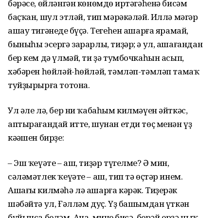
бәрәсе, өйләнгән көнөмдөң иртәгәһенә бисәм
баҫҡан, шул этләй, тип мәрәкәләй. Иллә мәгәр
ашау тигәнеңде бүҫә. Тегеһен ашарға ярамай,
быныһы эсергә зарарлы, тиҙәр; ә ул, ашағандан
бер кем дә үлмәй, ти ҙә тумбочкаһын асып,
хәбәрен һөйләй-һөйләй, тәмләп-тәмләп тамаҡ
туйҙырырға тотона.
Ул әле лә, бер ни ҡабаһым килмәүен әйткәс,
аптырағандай итте, шунан етди төҫ менән үҙ
кәңәшен бирҙе:
– Эш ҡеүәте – аш, тиҙәр түгелме? Ә мин,
сәләмәтлек ҡеүәте – аш, тип тә өҫтәр инем.
Ашағы килмәһә лә ашарға кәрәк. Тиҙерәк
шәбәйтә ул, Ғәлләм дуҫ. Үҙ башымдан үткән
буйынса беләм. Ана, минең бисә, берәй ерҙә ныҡ