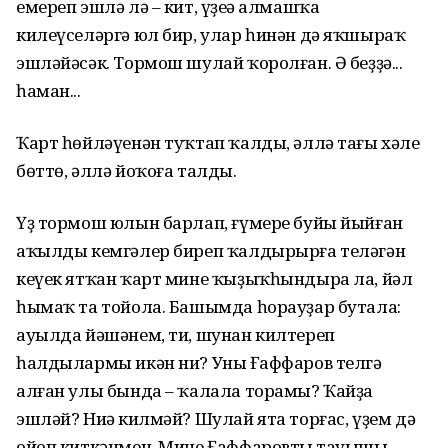
емереп эшлә лә – кит, үҙеңә алмашҡа
килеүселәргә юл бир, улар һинән дә яҡшыраҡ
эшләйәсәк. Тормош шулай ҡоролған. Ә беҙҙә...
һаман...
Ҡарт һөйләүенән туҡтап ҡалды, әллә тағы хәле
бөттө, әллә йоҡоға талды.
Үҙ тормош юлын барлап, ғүмере буйы йыйған
аҡылды кемгәлер биреп ҡалдырырға теләгән
кеүек ятҡан ҡарт мине ҡыҙыҡһындыра ла, йәл
һымаҡ та тойола. Башымда һорауҙар бутала:
ауылда йәшәнем, ти, шунан килтереп
һалдылармы икән ни? Уның Ғаффаров телгә
алған улы бында – ҡалала торамы? Ҡайҙа
эшләй? Ниңә килмәй? Шулай ята торғас, үҙем дә
ойоп киткәнмен. Мине Ғаффаровтың тауышы