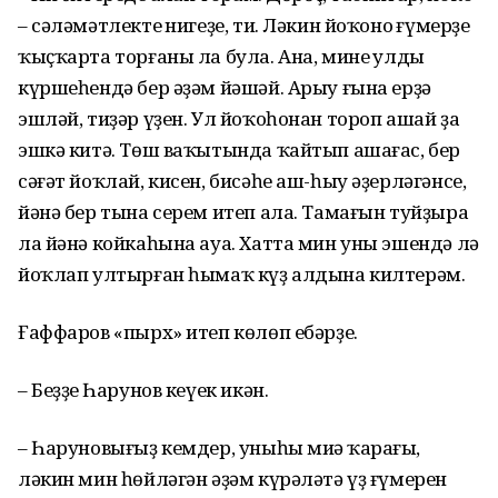
– сәләмәтлектең нигеҙе, ти. Ләкин йоҡоноң ғүмерҙе
ҡыҫҡарта торғаны ла була. Ана, минең улдың
күршеһендә бер әҙәм йәшәй. Арыу ғына ерҙә
эшләй, тиҙәр үҙен. Ул йоҡоһонан тороп ашай ҙа
эшкә китә. Төш ваҡы­тында ҡайтып ашағас, бер
сәғәт йоҡлай, кисен, бисәһе аш-һыу әҙерлә­гәнсе,
йәнә бер тына серем итеп ала. Тамағын туйҙыра
ла йәнә койкаһына ауа. Хатта мин уны эшендә лә
йоҡлап ултырған һымаҡ күҙ алдына килтерәм.
Ғаффаров «пырх» итеп көлөп ебәрҙе.
– Беҙҙең Һарунов кеүек икән.
– Һаруновығыҙ кемдер, уныһы миңә ҡараңғы,
ләкин мин һөйләгән әҙәм күрәләтә үҙ ғүмерен