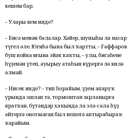
кешем бар.
– Улары кем инде?
– Бисә менән балалар. Хәйер, шуны­һы ла насар
түгел әле. Юғиһә бына был ҡарттың, – Ғаффаров
буш койка яғына эйәк ҡаҡты, – улы, бисәһенең
һүҙенән үтеп, ауырыу атаһын күрергә лә килә
алмай.
– Нисек инде? – тип һорайым, үҙем апаруҡ
урында эшләп тә, тормоштан зарланырға
яратҡан, бүтәндәр хаҡында ла элә-сала һүҙ
әйтергә онотмаған был кешегә аптырабыраҡ
ҡарайым.