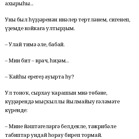
ахырыһы...
Уның был һүҙҙәренән ниңәлер тертләнем, сигенеп,
үҙемдең койкаға ултырҙым.
– Улай тимә әле, бабай.
– Мин бит – врач, һиҙәм...
– Ҡайһы ерегеҙ ауырта һуң?
Ул тоноҡ, сырхау ҡарашын миңә төбәне,
күҙҙәрендә мыҫҡыллы йылмайыу ғәләмәте
күренде:
– Минең йәштәгеләргә белдекле, тәжрибәле
табиптар ундай һорау биреп тормай.