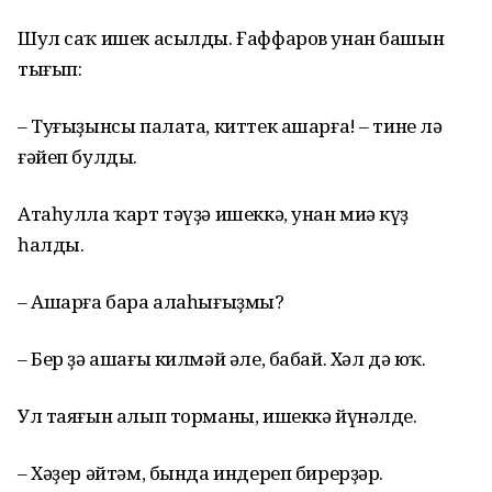
Шул саҡ ишек асылды. Ғаффаров унан башын
тығып:
– Туғыҙынсы палата, киттек ашарға! – тине лә
ғәйеп булды.
Атаһулла ҡарт тәүҙә ишеккә, унан миңә күҙ
һалды.
– Ашарға бара алаһығыҙмы?
– Бер ҙә ашағы килмәй әле, бабай. Хәл дә юҡ.
Ул таяғын алып торманы, ишеккә йүнәлде.
– Хәҙер әйтәм, бында индереп бирерҙәр.