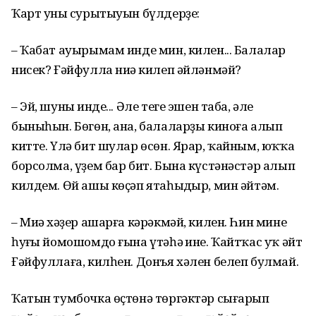
Ҡарт уның сурытыуын бүлдерҙе:
– Ҡабат ауырымам инде мин, килен... Балалар
нисек? Ғәйфулла ниңә килеп әйләнмәй?
– Эй, шуның инде... Әле теге эшен таба, әле
быныһын. Бөгөн, ана, балаларҙы киноға алып
китте. Үлә бит шулар өсөн. Ярар, ҡайным, юҡҡа
борсолма, үҙем бар бит. Бына күстәнәстәр алып
килдем. Өй ашы көҫәп ятаһыңдыр, мин әйтәм.
– Миңә хәҙер ашарға кәрәкмәй, килен. Һин минең
һуңғы йомошомдо ғына үтәһәң ине. Ҡайтҡас уҡ әйт
Ғәйфуллаға, килһен. Донъя хәлен белеп булмай.
Ҡатын тумбочка өҫтөнә төргәктәр сығарып