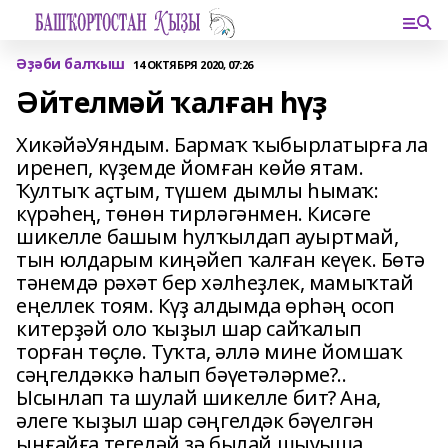
Әҙәби балҡыш
14 ОКТЯБРЯ 2020, 07:26
Әйтелмәй ҡалған һүҙ
ХикәйәУяндым. Бармаҡ ҡыбырлатырға ла
иренеп, күҙемде йомған көйө ятам.
Ҡултыҡ аҫтым, түшем дымлы һымаҡ:
күрәһең, төнөн тирләгәнмен. Кисәге
шикелле башым һулҡылдап ауыртмай,
тын юлдарым киңәйеп ҡалған кеүек. Бөтә
тәнемдә рәхәт бер хәлһеҙлек, мамыҡтай
еңеллек тоям. Күҙ алдымда өрһәң осоп
китерҙәй оло ҡыҙыл шар сайҡалып
торған төҫлө. Туҡта, әллә мине йомшаҡ
сәңгелдәккә һалып бәүе­тәләрме?..
Ысынлап та шулай шикелле бит? Ана,
әлеге ҡыҙыл шар сәңгелдәк бәүел­гән
ыңғайға тегеләй ҙә былай шыуыша.