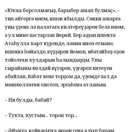
«Юҡҡа борсолмағыҙ, барыбер ашап булмаҫ», –
тип әйтергә инем, ишек ябылды. Сөнки ашарға
уның үҙенә лә палатаға килтереүҙәрен белә инем,
ә ул мине хәстәрләп йөрөй. Бер аҙҙан ишектә
Атаһулла ҡарт күренде, ләкин инеп етмәне,
ишеккә һөйәлде, күҙҙәрен йомоп, ибәтәйһеҙ оҙон
тойолған ҡулдарын һалындырҙы. Уның
сырайының көлдәй күгәреп, үҙгәреп китеүен
абайлап, йәһәт кенә торҙом да, үҙемдең хәл дә
мөшкөллөгөн онотоп, эргәһенә атланым.
– Ни булды, бабай?
– Туҡта, ҡустым... тороп тор...
– Әйҙәгеҙ, койкағыҙға әкрен генә алып барам.