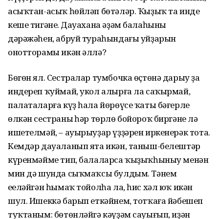
асыҡтан-асыҡ һөйләп бөтәләр. Ҡыҙыҡ та инде
кеше тигәнең. Дауахана әҙәм балаһының
дәрәжәһен, абруй тураһындағы уйҙарын
онотторамы икән әллә?
Бөгөн ял. Сестралар тумбочка өҫтөнә дарыу ҙа
индереп ҡуймай, укол алырға ла саҡырмай,
палаталарға күҙ һала йөрөүсе ҡаты бәғерле
өлкән сестраның һәр төрлө бойороҡ биргәне лә
ишетелмәй, – ауырыуҙар үҙҙәрен иркенерәк тота.
Кемдәр дауаланып ята икән, таныш-белештәр
күренмәйме тип, балаларса ҡыҙыҡһыныу менән
мин дә шунда сыҡмаҡсы булдым. Тәнем
еңеләйгән һымаҡ тойолһа ла, һис хәл юҡ икән
шул. Ишеккә барып еткәйнем, тотҡаға йәбешеп
туҡтаным: бөтөнләйгә кәүҙәм сауығып, иҙән