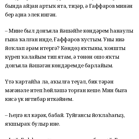
бында айҙан артыҡ ята, тиҙәр, ә Ғаффаров минән
бер аҙна элек ингән.
– Минең был донъяла йәшәйһе көн­дәрем һанаулы
ғына ҡалған инде, Ғаф­фаров ҡустым. Уны ниңә
йоҡлап әрәм итергә? Көндөҙ яҡтыны, ҡояшты
күреп ҡалайым тип ятам, ә төнөн ошо яҡты
донъяла йәшәгән көндәремде барлайым.
Үтә ҡартайһа ла, аҡылға теүәл, бик тәрән
мәғәнәле итеп һөйләшә торған кеше. Мин быға
кисә үк иғтибар иткәйнем.
– Һеҙгә ял кәрәк, бабай. Туйғансы йоҡлаһағыҙ,
яҡшыраҡ булыр ине.