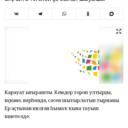
Карауат ыңғырашты. Кемдер тороп ултырҙы,
иҫнәне, көрһөндө, сәсен шытырлатып тырнаны.
Ер аҫтынан килгән һымаҡ ҡына тауыш
ишетелде: