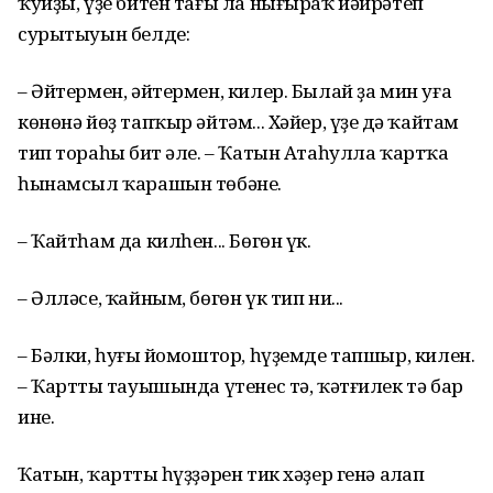
ҡуйҙы, үҙе битен тағы ла нығыраҡ йәйрәтеп
сурытыуын белде:
– Әйтермен, әйтермен, килер. Былай ҙа мин уға
көнөнә йөҙ тапҡыр әйтәм... Хәйер, үҙең дә ҡайтам
тип тораһың бит әле. – Ҡатын Атаһулла ҡартҡа
һынамсыл ҡарашын төбәне.
– Ҡайтһам да килһен... Бөгөн үк.
– Әлләсе, ҡайным, бөгөн үк тип ни...
– Бәлки, һуңғы йомоштор, һүҙемде тапшыр, килен.
– Ҡарттың тауышында үтенес тә, ҡәтғилек тә бар
ине.
Ҡатын, ҡарттың һүҙҙәрен тик хәҙер генә аңлап