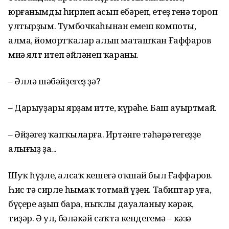
юрғанымды һирпеп асып ебәреп, етеҙ генә тороп
ултырҙым. Тумбочкаһынан емеш компоты,
алма, йомортҡалар алып маташҡан Ғаффаров
миңә ялт итеп әйләнеп ҡараны.
– Әллә шәбәйҙегеҙ ҙә?
– Дарыуҙары ярҙам итте, күрәһең. Баш ауыртмай.
– Әйҙәгеҙ ҡапҡыларға. Иртәнге тә­һәрәтегеҙҙе
алығыҙ ҙа...
Шуҡ һүҙле, алсаҡ кешегә оҡшай был Ғаффаров.
Һис тә сирле һымаҡ тотмай үҙен. Табиптар уға,
бүҫерең аҙып бара, ныҡлы дауаланыу кәрәк,
тиҙәр. Ә ул, бәләкәй саҡта кендегемә – кәзә