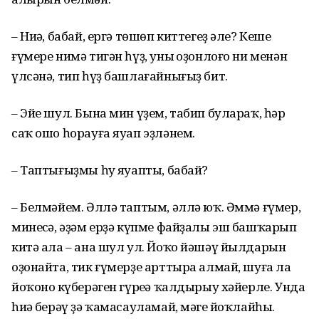
– Ниңә, бабай, ергә төшөп киттегеҙ әле? Кеше
ғүмере нимә тигән һүҙ, уның оҙонлоғо ни менән
үлсәнә, тип һүҙ башлағайнығыҙ бит.
– Эйе шул. Бына мин үҙем, табип булараҡ, һәр
саҡ ошо һорауға яуап эҙләнем.
– Таптығыҙмы һуң яуапты, бабай?
– Белмәйем. Әллә таптым, әллә юҡ. Әммә ғүмер,
минеңсә, әҙәм ерҙә күпме файҙалы эш башҡарып
китә ала – ана шул ул. Йоҡо йәшәү йылдарын
оҙонайта, тик ғүмерҙе арттыра алмай, шуға ла
йоҡоноң күберәген гүреңә ҡалдырыу хәйерле. Унда
һиңә берәү ҙә ҡамасауламай, мәңге йоҡлайһың.