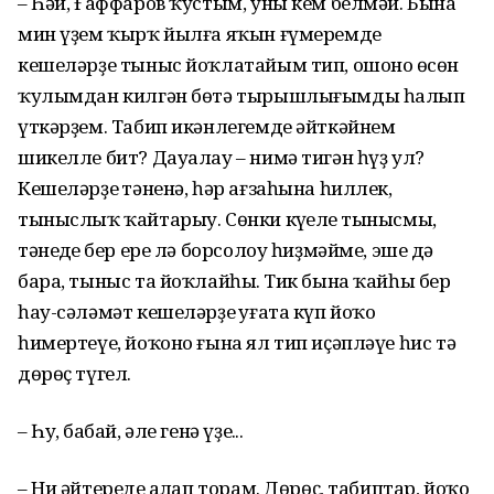
– Һәй, Ғаффаров ҡустым, уны кем белмәй. Бына
мин үҙем ҡырҡ йылға яҡын ғүмеремде
кешеләрҙе тыныс йоҡлатайым тип, ошоноң өсөн
ҡулым­дан килгән бөтә тырышлығымды һалып
үткәрҙем. Табип икәнлегемде әйткәй­нем
шикелле бит? Дауалау – нимә тигән һүҙ ул?
Кешеләрҙең тәненә, һәр ағза­һына һиллек,
тыныслыҡ ҡайтарыу. Сөнки күңелең тынысмы,
тәнеңдең бер ере лә борсолоу һиҙмәйме, эшең дә
бара, тыныс та йоҡлайһың. Тик бына ҡайһы бер
һау-сәләмәт кешеләрҙең уғата күп йоҡо
һимертеүе, йоҡоно ғына ял тип иҫәпләүе һис тә
дөрөҫ түгел.
– Һуң, бабай, әле генә үҙең...
– Ни әйтереңде аңлап торам. Дөрөҫ, табиптар, йоҡо