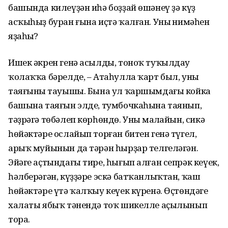
башында килеүҙән иһә боҙҙай өшәнеү ҙә күҙ
асҡыһыҙ буран ғына иҫтә ҡалған. Уның нимәһен
яҙаһың?
Ишек әкрен генә асылды, тоноҡ туҡылдау
ҡолаҡҡа бәрелде, – Атаһулла ҡарт был, уның
таяғының тауышы. Бына ул ҡаршымдағы койка
башына таяғын элде, тумбочкаһына таянып,
тәҙрәгә төбәлеп көрһөндө. Уның маңлайын, сикә
һөйәктәре ослайып торған битен генә түгел,
арыҡ муйынын да тәрән һырҙар телгеләгән.
Эйәге аҫтындағы тире, һығып алған сепрәк кеүек,
һәлберәгән, күҙҙәре эскә батҡанлыҡтан, ҡаш
һөйәктәре үтә ҡалҡыу кеүек күренә. Өҫтөндәге
халаты ябыҡ тәнендә тоҡ шикелле аҫылынып
тора.