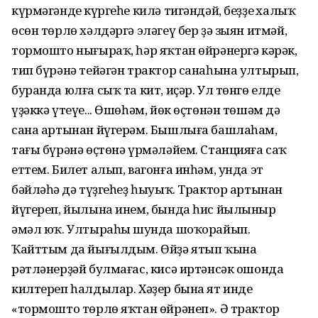
күрмәгәндең күргеһе килә тигәндәй, беҙҙең халыҡ
өсөн төрлө хәлдәргә эләгеү бер ҙә зыян итмәй,
тормошто нығыраҡ, һәр яҡтан өйрәнергә кәрәк,
тип бүрәнә тейәгән трактор санаһына ултырып,
буранда юлға сыҡ та кит, иҫәр. Ул төнгө елдең
үҙәккә үтеүе... Өшөһәм, йөк өҫтөнән төшәм дә
сана артынан йүгерәм. Бышлыға башлаһам,
тағы бүрәнә өҫтөнә үрмәләйем. Станцияға саҡ
еттем. Билет алып, вагонға инһәм, унда эт
бәйләһәң дә түҙгеһеҙ һыуыҡ. Трактор артынан
йүгереп, йылына инем, бында һис йылыныр
әмәл юҡ. Ултыраһың шунда шоҡорайып.
Ҡайттым да йығылдым. Өйҙә ятып ҡына
рәтләнерҙәй булмағас, кисә иртәнсәк ошонда
килтереп һалдылар. Хәҙер бына ят инде
«тормошто төрлө яҡтан өйрәнеп». Ә трактор