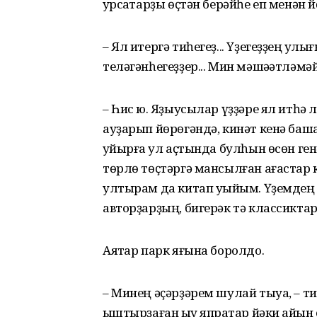
ҡурсаҡтарҙы өҫтән берәйһе еп менән й
– Ял итергә тиһегеҙ... Үҙегеҙҙең ҡулы
теләгәнһегеҙҙер... Мин мәшәҡәтләм
– Һис юҡ. Яҙыусылар үҙҙәре ял итһә 
ауҙарып йөрөгәндә, кинәт кенә башҡ
ҡуйырға ҡул аҫтында булһын өсөн генә
төрлө төҫтәргә мансылған ағастар к
ултырам да китап уҡыйым. Үҙемдең 
авторҙарҙың, бигерәк тә классикт
Аяҡтар парк яғына боролдо.
– Минең әҫәрҙәрем шулай тыуа, – тин
ҡыштырҙаған ҡыу япраҡтар йәки ҡайы