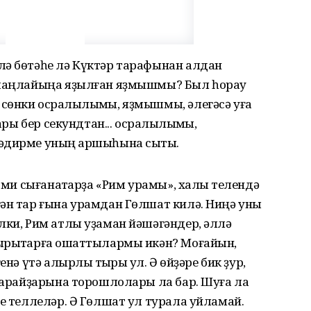
лә бөтәһе лә Күктәр тарафынан алдан
а маңлайыңа яҙылған яҙмышмы? Был һорау
сөнки осраҡлылыҡмы, яҙмышмы, әлегәсә уға
ары бер секундтан... осраҡлылыҡмы,
ҡдирме уның ҡаршыһына сыҡты.
әсми сығанаҡтарҙа «Рим урамы», халыҡ телендә
гән тар ғына урамдан Гөлшат килә. Ниңә уны
лки, Рим атлы уҙаман йәшәгәндер, әллә
ҡрыҡтарға оҡшаттылармы икән? Моғайын,
нә үтә алырлыҡ тыҡрыҡ ул. Ә өйҙәре бик ҙур,
 һарайҙарына торошлолары ла бар. Шуға ла
се теллеләр. Ә Гөлшат ул турала уйламай.