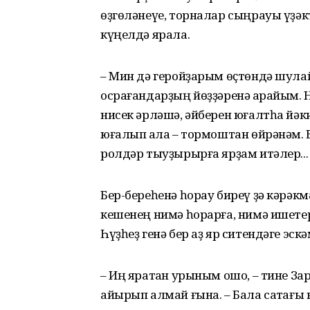
өҙгөләнеүе, торналар сыңрауы үҙәкт
күңелдә ярала.
– Мин дә геройҙарым өҫтөндә шулай
осрағандарҙың йөҙҙәренә ҡарайым. Ни
нисек әрләшә, әйберен юғалтһа йәк
юғалып ҡала – тормоштан өйрәнәм.
ролдәр тыуҙырырға ярҙам итәлер...
Бер-береһенә һорау биреү ҙә кәрәк
кешенең нимә һорарға, нимә ишетерг
Һүҙһеҙ генә бер аҙ яр ситендәге эс
– Иң яратҡан урыным ошо, – тине За
айырып алмай ғына. – Бала саҡтағы 