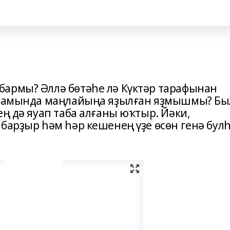
армы? Әллә бөтәһе лә Күктәр тарафынан
ярҙамында маңлайыңа яҙылған яҙмышмы? Бы
ең дә яуап таба алғаны юҡтыр. Йәки,
барҙыр һәм һәр кешенең үҙе өсөн генә бул