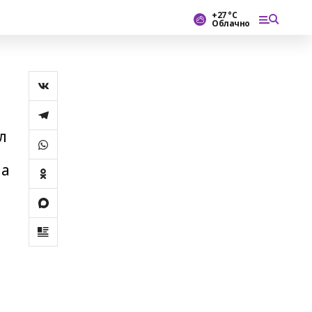
+27 °С
Облачно
л
һа