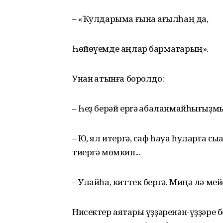
– «Ҡулдарыма ғына ҡағылһаң да,
Һөйөүемде аңлар бармаҡтарың».
Унан ҡатынға боролдо:
– Һеҙ берәй ергә ҡабаланмайһығыҙм
– Юҡ, ял итергә, саф һауа һуларға с
тиергә мөмкин...
– Улайһа, киттек бергә. Миңә лә ме
Нисектер аяҡтары үҙҙәренән-үҙҙәре б