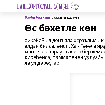
Әҙәби балҡыш
7 ОКТЯБРЯ 2020, 07:53
Өс бәхетле көн
ХикәйәБыл донъяла осраҡлылыҡ б
алдан билдәләнеп, Хаҡ Тәғәлә 
мәңгелек һорауға әлегә бер кемд
киреһенсә, һәммәһенең үҙ яуабы 
ла ул дөрөҫтөр.