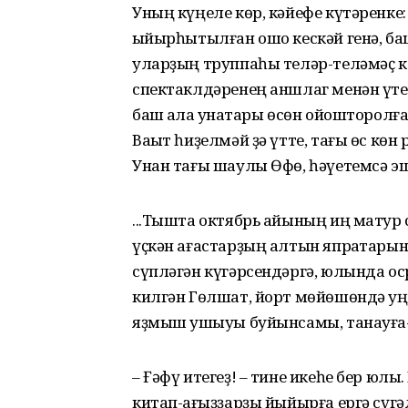
Уның күңеле көр, кәйефе күтәренке: 
ҡыйырһытылған ошо кескәй генә, баш 
уларҙың труппаһы теләр-теләмәҫ кен
спектаклдәренең аншлаг менән үтеүе, 
баш ҡала ҡунаҡтары өсөн ойошторолғ
Ваҡыт һиҙелмәй ҙә үтте, тағы өс кө
Унан тағы шаулы Өфө, һәүетемсә эш 
...Тышта октябрь айының иң матур 
үҫкән ағастарҙың алтын япраҡтарына
сүпләгән күгәрсендәргә, юлында о
килгән Гөлшат, йорт мөйөшөндә уңғ
яҙмыш ҡушыуы буйынсамы, танауға
– Ғәфү итегеҙ! – тине икеһе бер юлы
китап-ҡағыҙҙарҙы йыйырға ергә сүг