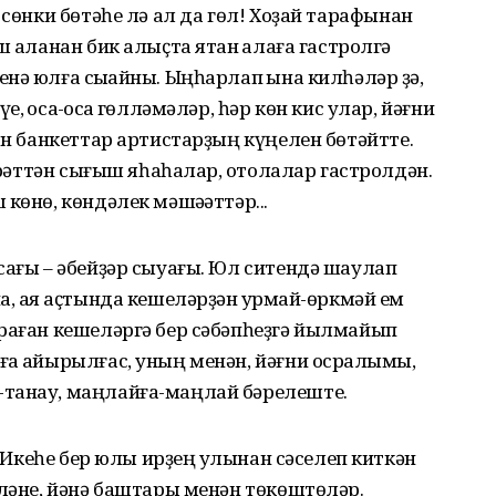
сөнки бөтәһе лә ал да гөл!
Хоҙай тарафынан
ҡаланан бик алыҫта ятҡан ҡалаға гастролгә
ә юлға сыҡҡайны. Ыңһарлап ҡына килһәләр ҙә,
ҡосаҡ-ҡосаҡ гөлләмәләр, һәр көн кис улар, йәғни
ан банкеттар артистарҙың күңелен бөтәйтте.
н рәттән сығыш яһаһалар, ҡотолалар гастролдән.
көнө, көндәлек мәшәҡәттәр...
сағы – әбейҙәр сыуағы. Юл ситендә шаулап
, аяҡ аҫтында кешеләрҙән ҡурҡмай-өркмәй ем
сраған кешеләргә бер сәбәпһеҙгә йылмайып
а ҡайырылғас, уның менән, йәғни осраҡлымы,
-танау, маңлайға-маңлай бәрелеште.
. Икеһе бер юлы ирҙең ҡулынан сәселеп киткән
әләне, йәнә баштары менән төкөштөләр.