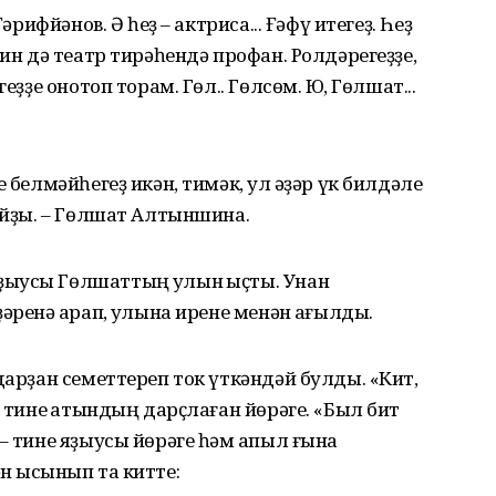
әрифйәнов. Ә һеҙ – актриса... Ғәфү итегеҙ. Һеҙ
мин дә театр тирәһендә профан. Ролдәрегеҙҙе,
еҙҙе онотоп торам. Гөл.. Гөлсөм. Юҡ, Гөлшат...
 белмәйһегеҙ икән, тимәк, ул ҡәҙәр үк билдәле
ҡуйҙы. – Гөлшат Алтыншина.
ыусы Гөлшаттың ҡулын ҡыҫты. Унан
ренә ҡарап, ҡулына ирене менән ҡағылды.
дарҙан семеттереп ток үткәндәй булды. «Кит,
– тине ҡатындың дарҫлаған йөрәге. «Был бит
– тине яҙыусы йөрәге һәм ҡапыл ғына
н ысҡынып та китте: