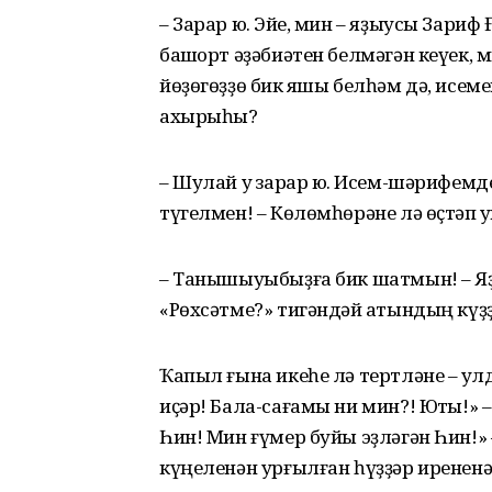
– Зарар юҡ. Эйе, мин – яҙыусы Зариф Ғ
башҡорт әҙәбиәтен белмәгән кеүек, 
йөҙөгөҙҙө бик яҡшы белһәм дә, исемег
ахырыһы?
– Шулай уҡ зарар юҡ. Исем-шәрифемде
түгелмен! – Көлөмһөрәне лә өҫтәп 
– Танышыуыбыҙға бик шатмын! – Яҙ
«Рөхсәтме?» тигәндәй ҡатындың күҙҙә
Ҡапыл ғына икеһе лә тертләне – ҡул
иҫәр! Бала-сағамы ни мин?! Юҡты!» 
Һин! Мин ғүмер буйы эҙләгән Һин!» 
күңеленән урғылған һүҙҙәр ирененә