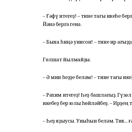
– Ғәфү итегеҙ! – тине тағы икеһе бер
Йәнә бергә генә.
– Бына һиңә унисон! – тине ир ҡағыҙҙ
Гөлшат йылмайҙы.
– Ә мин һеҙҙе беләм! – тине тағы и
– Рәхим итегеҙ! Һеҙ башлағыҙ. Гүзәл 
икебеҙ бер юлы һөйләйбеҙ. – Ирҙең
– Һеҙ яҙыусы. Уныһын беләм. Тик...