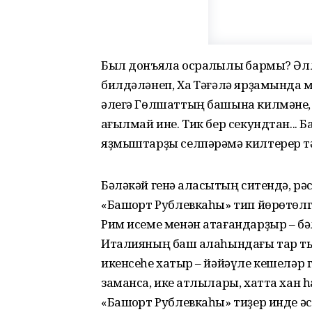
Был донъяла осраҡлылыҡ бармы? Әл
билдәләнеп, Хаҡ Тәғәлә ярҙамынд
әлегә Гөлшаттың башына килмәне, 
ҡағылмай ине. Тик бер секундтан... Б
яҙмыштарҙы селпәрәмә килтерер тә
Бәләкәй генә ҡаласыҡтың ситендә, р
«Башҡорт Рублевкаһы» тип йөрөтөл
Рим исеме менән атағандарҙыр – бә
Италияның баш ҡалаһындағы тар ты
икенсеһе хаҡтыр – йәйәүле кешеләр ге
заманса, ике ҡатлылары, хатта хан
«Башҡорт Рублевкаһы» тиҙер инде ә