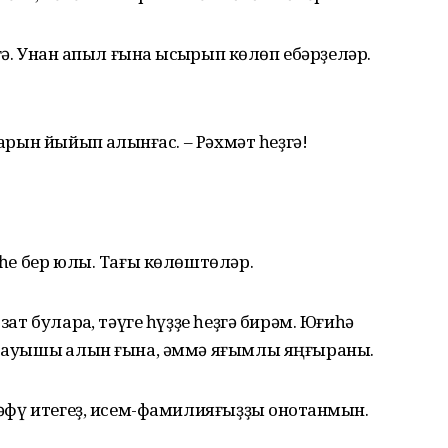
гә. Унан ҡапыл ғына ҡысҡырып көлөп ебәрҙеләр.
арын йыйып ҡалҡынғас. – Рәхмәт һеҙгә!
кеһе бер юлы. Тағы көлөштөләр.
зат булараҡ, тәүге һүҙҙе һеҙгә бирәм. Юғиһә
 тауышы
ҡалын ғына, әммә яғымлы яңғыраны.
 ғәфү итегеҙ, исем-фамилияғыҙҙы онотҡанмын.