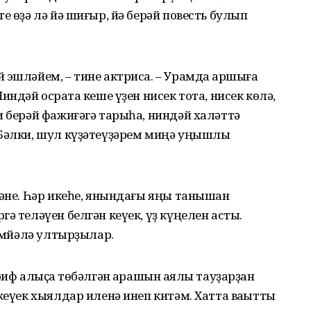
е өҙә лә йә шиғыр, йә берәй повесть булып
 эшләйем, – тине актриса. – Урамда ҡаршыға
ндәй осраҡта кеше үҙен нисек тота, нисек көлә,
и берәй фажиғәгә тарыһа, ниндәй халәттә
 Бәлки, шул күҙәтеүҙәрем миңә уңышлы
мәне. Һәр икеһе, янындағы яңы танышҡан
ә теләүен белгән кеүек, үҙ күңелен асты.
кәмйәлә ултырҙылар.
риф алыҫҡа төбәлгән ҡарашын ҡаялы тауҙарҙан
кеүек хыялдар иленә инеп китәм. Хатта ваҡытты