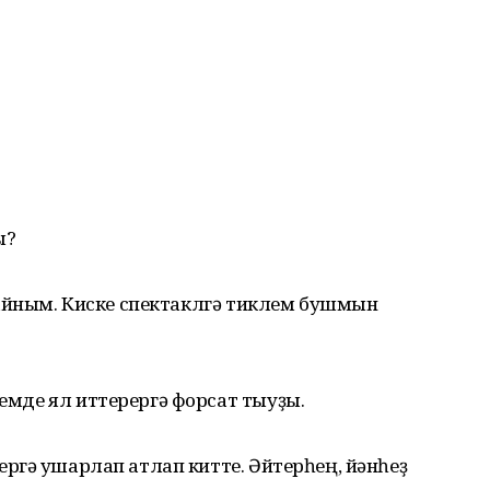
ы?
ыҡҡайным. Киске спектаклгә тиклем бушмын
йемде ял иттерергә форсат тыуҙы.
ергә ҡушарлап атлап китте. Әйтерһең, йәнһеҙ