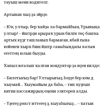
тауыш менән водителгә.
Артынан ҡыҙ ҙа эйәрҙе.
– Юҡ, ултыр, бер ҡайҙа ла бар­майһың. Урыныңа
ултыр! – йәштәрҙән арыраҡ урын биләгән төҫ-башҡа
артыҡ күҙгә ташланып бармаған, ябай ғына
кейенгән ҡырҡ биш йәштәр сама­һындағы ҡатын
егеттең юлын быуҙы.
Ҡапыл юғалып ҡалған кондуктор ҙа иҫенә килде:
– Билетығыҙ бар! Ултырығыҙ, һеҙҙе бер кем дә
ҡыумай… Ҡыумайым да баһа, – тип ҡуҙғып
киткән пассажирҙың еңенән эләктереп алды.
– Үҙегеҙ рөхсәт иттегеҙ ҙә, ҡыуаһығыҙ… – ҡатын