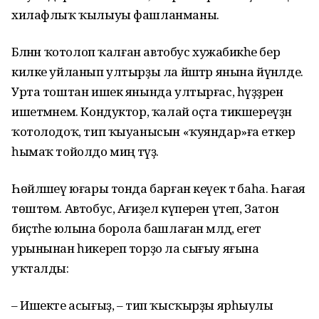
хилафлыҡ ҡылыуы фашланманы.
Бәләнән ҡотолоп ҡалған автобус хужабикәһе бер
килке уйланып ултырҙы ла йәштәр янына йүнәлде.
Урта тоштан ишек янында ултырғас, һүҙҙәрен
ишет­мәнем. Кондуктор, ҡалай оҫта тикше­реүҙән
ҡотолодоҡ, тип ҡыуанысын «ҡуяндар»ға еткерә
һымаҡ тойолдо миңә тәүҙә.
Һөйләшеү юғары тонда барған кеүек тә баһа. Һағая
төштөм. Автобус, Ағиҙел күперен үтеп, Затон
биҫтәһе юлына борола башлаған мәлдә, егет
урынынан һикереп торҙо ла сығыу яғына
уҡталды:
– Ишекте асығыҙ, – тип ҡысҡырҙы ярһыулы