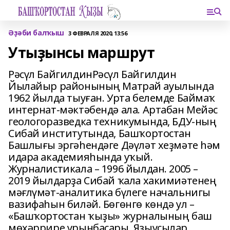
Әҙәби балҡыш
3 ФЕВРАЛЯ 2020, 13:56
Утыҙынсы маршрут
Рәсүл БайгилдинРәсүл Байгилдин
Йылайыр районының Матрай ауылында
1962 йылда тыуған. Урта белемде Баймаҡ
интернат-мәктәбендә ала. Артабан Мейәс
геологоразведка техникумында, БДУ-ның
Сибай институтында, Башҡортостан
Башлығы эргәһендәге Дәүләт хеҙмәте һәм
идара академияһында уҡый.
Журналистикала – 1996 йылдан. 2005 –
2019 йылдарҙа Сибай ҡала хакимиәтенең
мәғлүмәт-аналитика бүлеге начальнигы
вазифаһын биләй. Бөгөнгө көндә ул –
«Башҡортостан ҡыҙы» журналының баш
мөхәррире урынбаҫары. Яҙыусылар