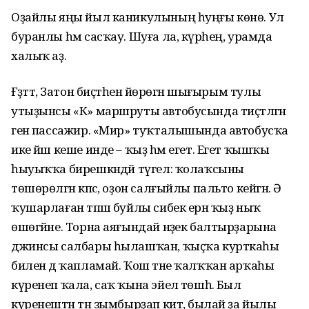
Оҙайлы яңы йыл каникулының һуңғы көнө. Ул
буранлы һәм сасҡау. Шуға ла, күрәһең, урамда
халыҡ аҙ.
Ғәҙәттә, Затон биҫтәһенә йөрөгән шығырым тулы
утыҙынсы «К» маршруты автобусында тиҫтәләгән
генә пассажир. «Мир» туҡталышында автобусҡа
ике йәш кеше инде – ҡыҙ һәм егет. Егет ҡышҡы
һыуыҡҡа бирешкәндәй түгел: ҡолаҡсыны
төшөрөлгән кәпәс, оҙон салғыйлы пальто кейгән. Ә
ҡушарлаған тәпәш буйлы сибек ерән ҡыҙ ныҡ
өшөгәйне. Торна аяғындай нәҙек балтырҙарына
джинсы салбары һылашҡан, ҡыҫҡа курткаһы
билен дә ҡапламай. Ҡош тәне ҡалҡҡан арҡаһы
күренеп ҡала, саҡ ҡына эйелә төшһә. Был
күренештән тән зымбырҙап китә, былай ҙа йылы