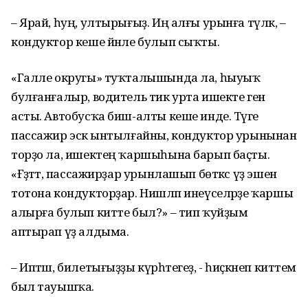
– Ярай, һуң, ултырығыҙ. Иң алғы урынға түлкә, –
кондуктор кеше йәнле булып сыҡты.
«Галле округы» туҡталышында ла, һыуыҡ
булғанғалыр, водитель тик урта ишекте генә
асты. Автобусҡа биш-алты кеше инде. Тәүге
пассажир эскә ынтыл­ғайны, кондуктор урынынан
торҙо ла, ишектең ҡаршыһына барып баҫты.
«Ғәҙәттә, пассажирҙар урынлашып бөткәс үҙ эшенә
тотона кондукторҙар. Нишләп инеүселәрҙе ҡаршы
алырға булып китте был?» – тип ҡуйҙым
аптырап үҙ алдыма.
– Иптәш, билетығыҙҙы күрһәтегеҙ, - һиҫкәнеп киттем
был тауышҡа.