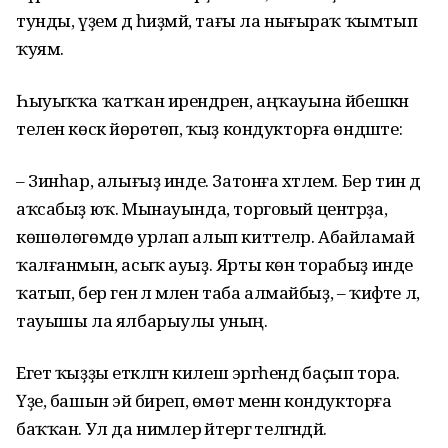
тунды, үҙем дә һиҙмәй, тағы ла нығыраҡ ҡымтып
ҡуям.
Һыуыҡҡа ҡатҡан ирендәрен, аңҡауына йәбешкән
телен көскә йөрөтөп, ҡыҙ кондукторға өндәште:
– Зинһар, алығыҙ инде. Затонға хәтлем. Бер тин дә
аҡсабыҙ юҡ. Мынауында, торговый центрҙа,
көшөлөгөмдө урлап алып киттеләр. Абайламай
ҡалғанмын, асыҡ ауыҙ. Ярты көн торабыҙ инде
ҡатып, бер генә лә әмәлен таба алмайбыҙ, – ҡиәфәте лә,
тауышы ла ялбарыулы уның.
Егет ҡыҙҙы етәкләгән килеш эргәһендә баҫып тора.
Үҙе, башын эйә биреп, өмөт менән кондукторға
баҡҡан. Ул да нимәлер әйтергә теләгәндәй.