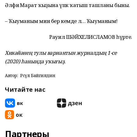
Әлфиә Марат ҡыҙына үпкә ҡатыш ташланы быны.
– Ҡыуманым мин бер кемде лә… Ҡыуманым!
Рауил ШӘЙХЕЛИСЛАМОВ һүрәте.
Хикәйәнең тулы вариантын журналдың 1-се
(2020) һанында уҡығыҙ.
Автор:
Рәсүл Байгилдин
Читайте нас
Партнеры