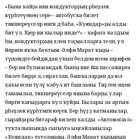
«Бына ҡайҙа икән кондукторҙың әрһеҙлек
күрһәтеүенең сере – автобусҡа билет
тикшереүселәр ингән дә баһа. «Ҡуяндар»ҙы алды
бит ул. Хәҙер ни ҡылыр инде?» – хафаға ҡалдым
һәм, кондукторҙың хәлен тоҫмалларға теләп, ул
йөрөгән яҡҡа баҡтым. Әлфиә Марат ҡыҙы –
түшендәге бейдждан уҡып белдем исем-шәрифен
– бер ни булма­ғандай, баяғы ике йәш пассажирға
билет бирҙе лә, сиратлап, башҡаларҙан да юл
хаҡы өсөн түләү ҡабул итә башланы. Тиҙ генә эшен
тамамлап, тикшереүселәр янына барҙы, улар
биргән ҡағыҙҙарға ҡул ҡуйҙы. Былары ла артыҡ
әрһеҙлек күрһәтмәгән кеүек. Бер һүҙ ҙә ҡат­манылар,
сырайҙары битараф килеш ҡалды. «Автовокзал»
туҡталышында сығыуға ыңғайланылар.
«Ҡуяндар» тотолманы, Әлфиә Марат ҡыҙының