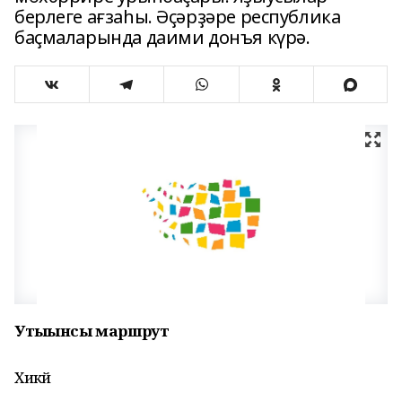
берлеге ағзаһы. Әҫәрҙәре республика
баҫмаларында даими донъя күрә.
Утыҙынсы маршрут
Хикәйә