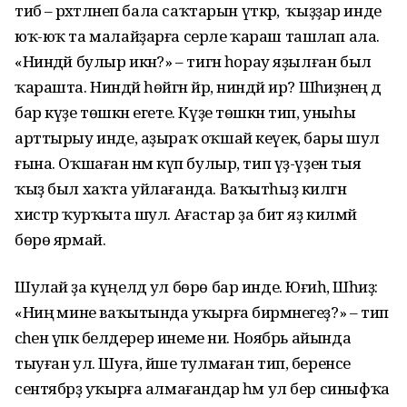
тибә – рәхәтләнеп бала саҡтарын үткәрә, ә ҡыҙҙар инде
юҡ-юҡ та малайҙарға серле ҡараш ташлап ала.
«Ниндәй булыр икән?» – тигән һорау яҙылған был
ҡарашта. Ниндәй һөйгән йәр, ниндәй ир? Шәһиҙәнең дә
бар күҙе төшкән егете. Күҙе төшкән тип, уныһы
арттырыу инде, аҙыраҡ оҡшай кеүек, бары шул
ғына. Оҡшаған нәмә күп булыр, тип үҙ-үҙен тыя
ҡыҙ был хаҡта уйлағанда. Ваҡытһыҙ килгән
хистәр ҡурҡыта шул. Ағастар ҙа бит яҙ килмәй
бөрө ярмай.
Шулай ҙа күңелдә ул бөрө бар инде. Юғиһә, Шәһиҙә:
«Ниңә мине ваҡытында уҡырға бирмәнегеҙ?» – тип
әсәһенә үпкә белдерер инеме ни. Ноябрь айында
тыуған ул. Шуға, йәше тулмаған тип, беренсе
сентябрҙә уҡырға алмағандар һәм ул бер синыфҡа