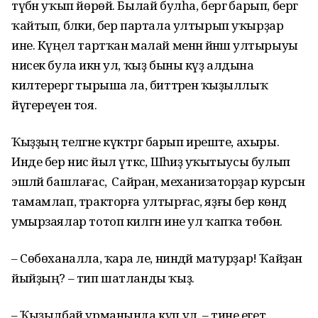
түбән уҡып йөрөй. Былай булһа, бергә барып, бергә
ҡайтып, бәлки, бер партала ултырып уҡырҙар
ине. Күңел тартҡан малай менән йәнәшә ултырыуы
нисек була икән ул, ҡыҙ быны күҙ алдына
килтерергә тырыша ла, биттәренә ҡыҙыллыҡ
йүгереүен тоя.
Ҡыҙҙың теләгәне күктәргә барып иреште, ахыры.
Инде бер нисә йыл үткәс, Шәһиҙә уҡытыусы булып
эшләй башлағас, ә Сайран, механизаторҙар курсын
тамамлап, тракторға ултырғас, яҙғы бер көндә
умырзаялар тотоп килгән ине ул ҡапҡа төбөнә.
– Сөбөханалла, ҡара әле, ниндәй матурҙар! Ҡайҙан
йыйҙың? – тип шатланды ҡыҙ.
– Ҡыҙылбай урманында күп ул, – тине егет.