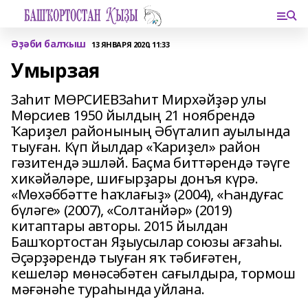
Әҙәби балҡыш
13 ЯНВАРЯ 2020, 11:33
Умырзая
Заһит МӨРСИЕВЗаһит Мирхәйҙәр улы
Мөрсиев 1950 йылдың 21 ноябрендә
Ҡариҙел районының Әбүталип ауылында
тыуған. Күп йылдар «Ҡариҙел» район
гәзитендә эшләй. Баҫма биттәрендә тәүге
хикәйәләре, шиғырҙары донъя күрә.
«Мөхәббәтте һаҡлағыҙ» (2004), «Һандуғас
бүләге» (2007), «Солтанйәр» (2019)
китаптары авторы. 2015 йылдан
Башҡортостан Яҙыусылар союзы ағзаһы.
Әҫәрҙәрендә тыуған яҡ тәбиғәтен,
кешеләр мөнәсәбәтен сағылдыра, тормош
мәғәнәһе тураһында уйлана.