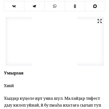
Умырзая
Хикәйә
Ҡыҙҙар күңеле иртә уяна шул. Малайҙар тәнәфестә
дыу килеп уйнай, йә булмаһа ихатаға сығып туп