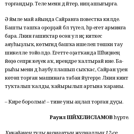
торғандыр. Теле менән дә әйтер, ниңә ашығырға.
Ә йәмле май айында Сайранға повестка килде.
Башты ташҡа орорҙай бәлә түгел, һәр егет армияға
бара. Ләкин ғашиҡтар өсөн ул иҫ киткес
аяуһыҙлыҡ, көтмәгәндә башҡа ишелеп төшкән тау
шикелле тойолдо. Егетте оҙатҡанда Шәһиҙәнең
йөҙө сепрәк кеүек аҡ, ирендәре ҡалтырай ине. Ба­
рыһы менән дә һаубуллашып сыҡҡас, Сайран үҙен
көтөп торған машинаға табан йүгерҙе. Ләкин кинәт
туҡталып ҡалды, ҡайырылып артына ҡараны.
– Кире боролма! – тине уны аңлап торған дуҫы.
Рауил ШӘЙХЕЛИСЛАМОВ
һүрәте.
Хикәйәнең тулы вариантын журналдың 12-се