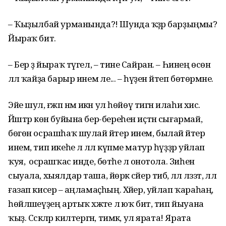
– Ҡыҙылбай урманында?! Шунда ҡәҙәр барҙыңмы?
Йыраҡ бит.
– Бер ҙә йыраҡ түгел, – тине Сайран. – Һинең өсөн
әллә ҡайҙа барыр инем әле... – һүҙен әйтеп бөтөрмәне.
Эйе шул, ғәжәп нәмә икән ул һөйөү тигән илаһи хис.
Йәштәр көн буйына бер-береһен иҫтән сығармай,
бөгөн осрашһаҡ шулай әйтер инем, былай әйтер
инем, тип икеһе лә әллә күпме матур һүҙҙәр уйлап
ҡуя, ә осрашҡас инде, бөтәһе лә онотола. Зиһен
сыуала, хыялдар таша, йөрәк сәйер тибә, әллә ләззәт, әллә
ғазап кисерә – аңламаҫһың. Хәйер, уйлап ҡараһаң,
һөйләшеүҙең артыҡ хәжәте лә юҡ бит, тип йыуана
ҡыҙ. Сәскәләр килтергән, тимәк, ул ярата! Ярата