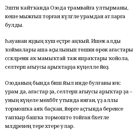
Эштән ҡайтҡанда Озода трамвайға ултырманы,
кеше мыжғып торған күләгәле урамдан атларға
булды.
Һауанан яҙҙың хуш еҫтәре аңҡый. Ишек алды
ҡоймалары аша аҫылынып төшкән өрөк ағастары
сәскәләренән аҡ мамыҡтай таж япраҡтары ҡойола,
селтерәп ағыусы арыҡтарҙа күңелле йөҙә.
Озоданың бында биш йыл инде булғаны юҡ:
урам да, ағастар ҙа, селтерәп ағыусы арыҡтар ҙа –
уның күңеле мөхәббәт утында янған, үҙ аллы
тормошҡа аяҡ баҫҡан, йөрәге аҫтында беренсе
тапҡыр башҡа тормошто тойған бәхетле
мәлдәренең тере хәтере улар.