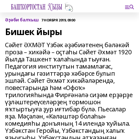
Әҙәби балҡыш
7 НОЯБРЯ 2019, 09:00
Бишек йыры
Сәйет ӘХМӘТ Үзбәк әҙәбиәтенең бәләкәй
проза – хикәйә – оҫтаһы Сәйет Әхмәт 1920
йылда Ташкент ҡалаһында тыуған.
Педагогия институтын тамамлағас,
урындағы гәзиттәрҙә хәбәрсе булып
эшләй. Сәйет Әхмәт хикәйәләрендә,
повестарында һәм «Офоҡ»
трилогияһында Фирғәнәлә сиҙәм ерҙәрҙе
үҙләштереүселәрҙең тормошон
яҡтыртыуға ҙур иғтибар бүлә. Пьесалар
яҙа. Мәҫәлән, «Кәләштәр болаһы»
комедияһы донъяның 14 илендә ҡуйыла.
Үзбәкстан Геройы, Үзбәкстандың халыҡ
яҙыусыһы, Үзбәкстандың атҡаҙанған