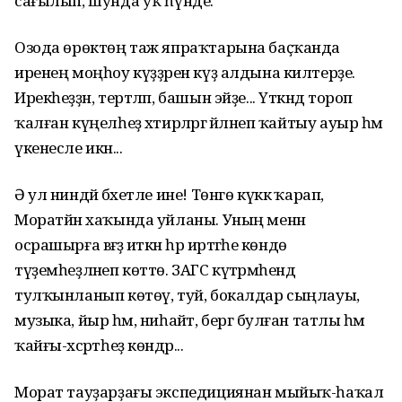
сағылып, шунда уҡ һүнде.
Озода өрөктөң таж япраҡтарына баҫҡанда
иренең моңһоу күҙҙәрен күҙ алдына килтерҙе.
Ирекһеҙҙән, тертләп, башын эйҙе... Үткәндә тороп
ҡалған күңелһеҙ хәтирәләргә әйләнеп ҡайтыу ауыр һәм
үкенесле икән...
Ә ул ниндәй бәхетле ине! Төнгө күккә ҡарап,
Моратйән хаҡында уйланы. Уның менән
осрашырға вәғәҙә иткән һәр иртәгәһе көндө
түҙемһеҙләнеп көттө. ЗАГС күтәрмәһендә
тулҡынланып көтөү, туй, бокалдар сыңлауы,
музыка, йыр һәм, ниһайәт, бергә булған татлы һәм
ҡайғы-хәсрәтһеҙ көндәр...
Морат тауҙарҙағы экспедициянан мыйыҡ-һаҡал