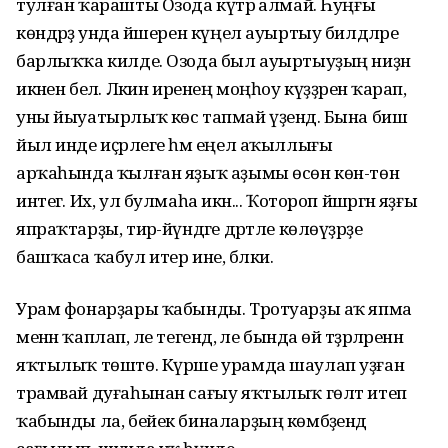
тулған ҡарашты Озода күтәрә алмай. Һуңғы
көндәрҙә унда йәшерен күңел ауыртыу билдәләре
барлыҡҡа килде. Озода был ауыртыуҙың ниҙән
икәнен белә. Ләкин иренең моңһоу күҙҙәренә ҡарап,
уны йыуатырлыҡ көс тапмай үҙендә. Бына биш
йыл инде иҫәрлеге һәм еңел аҡыллығы
арҡаһында ҡылған яҙыҡ аҙымы өсөн көн-төн
интегә. Их, ул булмаһа икән... Ҡотороп йәшәргән яҙғы
япраҡтарҙы, тирә-йүндәге дәртле көлөүҙәрҙе
башҡаса ҡабул итер ине, бәлки.
Урам фонарҙары ҡабынды. Тротуарҙы аҡ япма
менән ҡаплап, әле тегендә, әле бында өй тәҙрәләренән
яҡтылыҡ төштө. Күрше урамда шаулап уҙған
трамвай дуғаһынан сағыу яҡтылыҡ гөлт итеп
ҡабынды ла, бейек биналарҙың көмбәҙендә