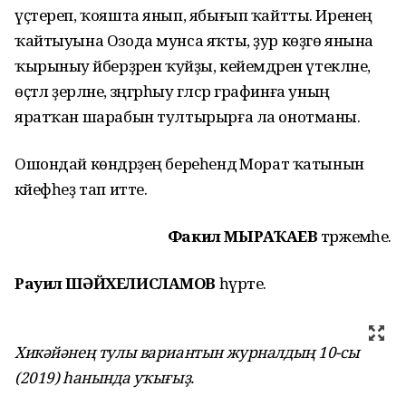
үҫтереп, ҡояшта янып, ябығып ҡайтты. Иренең
ҡайтыуына Озода мунса яҡты, ҙур көҙгө янына
ҡырыныу әйберҙәрен ҡуйҙы, кейемдәрен үтекләне,
өҫтәл әҙерләне, зәң­гәрһыу гәлсәр графинға уның
яратҡан шарабын тултырырға ла онотманы.
Ошондай көндәрҙең береһендә Морат ҡатынын
кәйефһеҙ тап итте.
Факил МЫРҘАҠАЕВ
тәржемәһе.
Рауил ШӘЙХЕЛИСЛАМО
В
һүрәте.
Хикәйәнең тулы вариантын журналдың 10-сы
(2019) һанында уҡығыҙ.