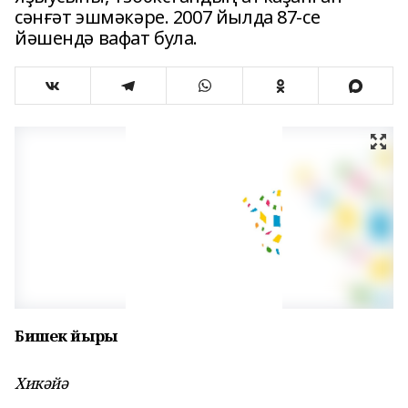
сәнғәт эшмәкәре. 2007 йылда 87-се
йәшендә вафат була.
Бишек йыры
Хикәйә