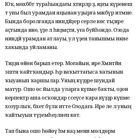
Юҡ, мөхәббәт тураһындағы хәтирә­ләр ҙә, яҙғы күренеш
тә уны был урамдан яңынан уҙырға мәжбүр итмәне.
Бында боролғанда ниндәйҙер серле көс тәьҫире
аҫтында ине, үҙе лә һиҙмәҫтән, уға буйһондо. Озода
ниндәй урамдан атлауы, ул үҙенә танышмы икәне
хаҡында уйламаны.
Тиҙҙән өйөнә барып етер. Моғайын, ире Хәмитйән
эштән ҡайтҡандыр. Һәр ваҡыттағыса ҡатынын
ҡыуанып ҡаршылар. Уның күҙҙәре шундай
матур. Ошо өс йылда уларға күпме баҡты, оҙон
керпектәр аша осҡондар сәсеүсе ҡара күҙҙәр күпме
хозурлыҡ, бәхет бүләк итте Озодаға. Ире әле лә уның
ҡайтыуын түҙемһеҙләнеп көтә.
Тап бына ошо һөйөү һәм наҙ менән мөлдөрәмә