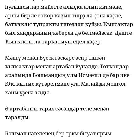
һуғышсылар мәйетте алыҫҡа алып китмәне,
арлы-бирле соҡор ҡаҙып төшөрҙө лә, өҫтөнә кәҫле,
батҡаҡлы тупраҡты тигеҙләп ҡуйҙы. Ҡыпсаҡтар
был хандарының ҡәберен дә белмәйәсәк. Дәште
Ҡыпсаҡты ла тарҡатыуы еңел хәҙер.
Мәнгү менән Бүсек ғәскәре әсир төшкән
ҡыпсаҡтар менән артабан йүнәлде. Тотҡондар
араһында Бошмандың улы Исмәғил дә бар ине.
Юҡ, ҡылыс күтәрелмәне уға. Малайҙы монгол
ханы үҙенә алды.
Ә артабанғы тарих сәсәндәр теле менән
таралды.
Бошман нәҫеленең бер төркөмө быуат ярым