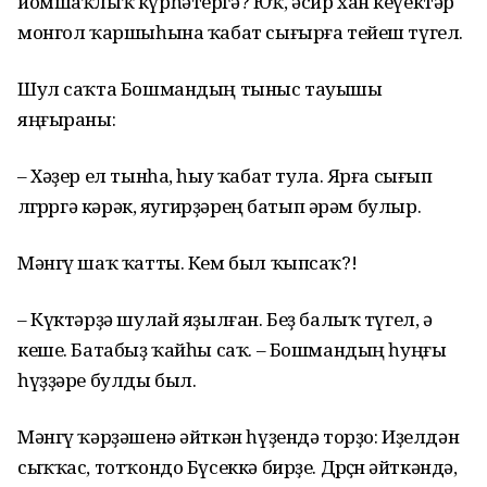
йомшаҡлыҡ күрһәтергә? Юҡ, әсир хан кеүектәр
монгол ҡаршыһына ҡабат сығырға тейеш түгел.
Шул саҡта Бошмандың тыныс тауышы
яңғыраны:
– Хәҙер ел тынһа, һыу ҡабат тула. Ярға сығып
өлгөрөргә кәрәк, яугирҙәрең батып әрәм булыр.
Мәнгү шаҡ ҡатты. Кем был ҡыпсаҡ?!
– Күктәрҙә шулай яҙылған. Беҙ балыҡ түгел, ә
кеше. Батабыҙ ҡайһы саҡ. – Бошмандың һуңғы
һүҙҙәре булды был.
Мәнгү ҡәрҙәшенә әйткән һүҙендә торҙо: Иҙелдән
сыҡҡас, тотҡондо Бүсеккә бирҙе. Дөрөҫөн әйткәндә,