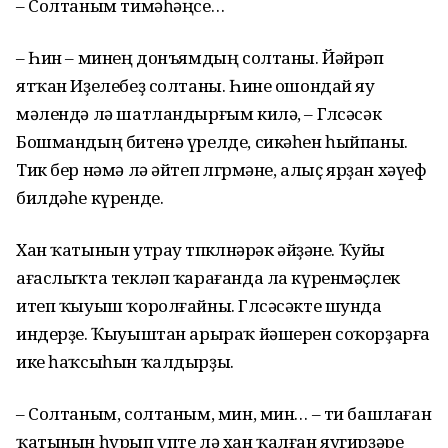
– Солтаным тимәһәңсе…
– Һин – минең донъямдың солтаны. Йәйрәп
ятҡан Иҙелебеҙ солтаны. Һине ошондай яу
мәлендә лә шатландырғым килә, – Гөлсәсәк
Бошмандың битенә үрелде, сикәһен һыйпаны.
Тик бер нәмә лә әйтеп өлгөрмәне, алыҫ ярҙан хәүеф
билдәһе күренде.
Хан ҡатынын утрау төпкөлөнәрәк әйҙәне. Ҡуйы
ағаслыҡта текләп ҡарағанда ла күренмәҫлек
итеп ҡыуыш ҡоролғайны. Гөлсәсәкте шунда
индерҙе. Ҡыуыштан арыраҡ йәшерен соҡорҙарға
ике һаҡсыһын ҡалдырҙы.
– Солтаным, солтаным, мин, мин… – ти башлаған
ҡатынын һурып үпте лә хан ҡалған яугирҙәре