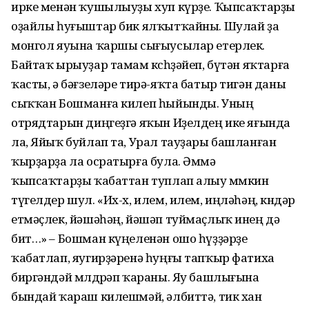
ирке менән ҡушылыуҙы хуп күрҙе. Ҡыпсаҡтарҙы
оҙайлы һуғыштар бик ялҡытҡайны. Шулай ҙа
монгол яуына ҡаршы сығыусылар етерлек.
Байтаҡ ырыуҙар тамам көсһөҙәйеп, бүтән яҡтарға
ҡасты, ә бәғзеләре тирә-яҡта батыр тигән даны
сыҡҡан Бошманға килеп һыйынды. Уның
отрядтарын диңгеҙгә яҡын Иҙелдең ике яғында
ла, Яйыҡ буйлап та, Урал тауҙары башланған
ҡырҙарҙа ла осратырға була. Әммә
ҡыпсаҡтарҙы ҡабаттан туплап алыу мөмкин
түгелдер шул. «Их-х, илем, илем, иңләһәң, көндәр
етмәҫлек, йәшәһәң, йәшәп туймаҫлыҡ инең дә
бит…» – Бошман күңеленән ошо һүҙҙәрҙе
ҡабатлап, яугирҙәренә һуңғы тапҡыр фатиха
биргәндәй мөлдөрәп ҡараны. Яу башлығына
бындай ҡараш килешмәй, әлбиттә, тик хан