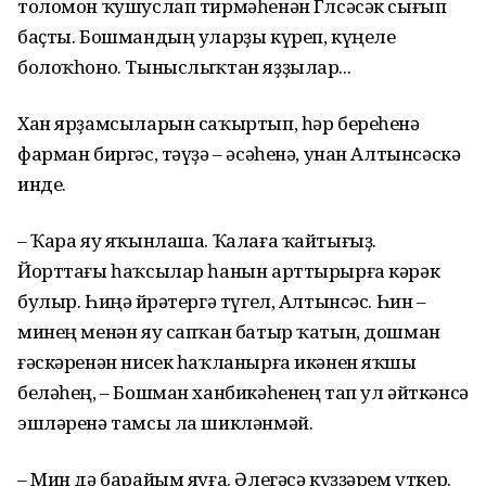
толомон ҡушуслап тирмәһенән Гөлсәсәк сығып
баҫты. Бошмандың уларҙы күреп, күңеле
болоҡһоно. Тыныслыҡтан яҙҙылар...
Хан ярҙамсыларын саҡыртып, һәр береһенә
фарман биргәс, тәүҙә – әсәһенә, унан Алтынсәскә
инде.
– Ҡара яу яҡынлаша. Ҡалаға ҡайтығыҙ.
Йорттағы һаҡсылар һанын арттырырға кәрәк
булыр. Һиңә өйрәтергә түгел, Алтынсәс. Һин –
минең менән яу сапҡан батыр ҡатын, дошман
ғәскәренән нисек һаҡланырға икәнен яҡшы
беләһең, – Бошман ханбикәһенең тап ул әйткәнсә
эшләренә тамсы ла шикләнмәй.
– Мин дә барайым яуға. Әлегәсә күҙҙәрем үткер.