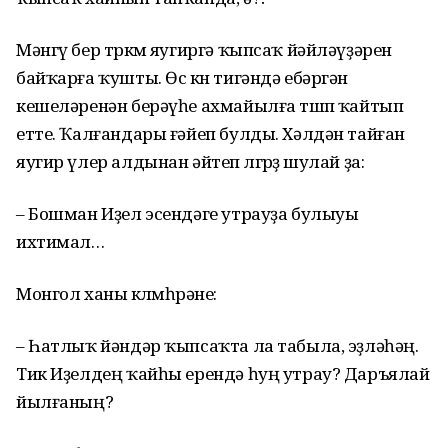
Мәнгү бер төркөм яугиргә ҡыпсаҡ йәйләүҙәрен
байҡарға ҡушты. Өс көн тигәндә ебәргән
кешеләренән берәүһе ахмайылға төшөп ҡайтып
етте. Ҡалғандары ғәйеп булды. Хәлдән тайған
яугир үлер алдынан әйтеп өлгөрҙө шулай ҙа:
– Бошман Иҙел эсендәге утрауҙа булыуы
ихтимал…
Монгол ханы көлөмһөрәне:
– Һатлыҡ йәндәр ҡыпсаҡта ла табыла, эҙләһәң.
Тик Иҙелдең ҡайһы ерендә һуң утрау? Даръялай
йылғаның?