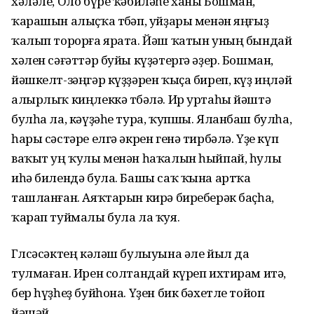
хәләле, Оло бүре ҡәбиләһе ханы Бошман,
ҡарашын алыҫҡа төбәп, уйҙары менән яңғыҙ
ҡалып торорға ярата. Йәш ҡатын уның бындай
хәлен сәғәттәр буйы күҙәтергә әҙер. Бошман,
йәшкелт-зәңгәр күҙҙәрен ҡыҫа биреп, күҙ иңләй
алырлыҡ киңлеккә төбәлә. Ир уртаһы йәштә
булһа ла, кәүҙәһе тура, ҡупшы. Яланбаш булһа,
һары сәстәре елгә әкрен генә тирбәлә. Үҙе күп
ваҡыт уң ҡулы менән һаҡалын һыйпай, һулы
иһә билендә була. Башы саҡ ҡына артҡа
ташланған. Аяҡтарын кирә биреберәк баҫһа,
ҡарап туймалы була ла ҡуя.
Гөлсәсәктең кәләш булыуына әле йыл да
тулмаған. Ирен солтандай күреп ихтирам итә,
бер һүҙһеҙ буйһона. Үҙен бик бәхетле тойоп
йәшәй.