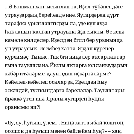
…Ә Бошман хан, ысынлап та, Иҙел түбәнендәге
утрауҙарҙың береһендә ине. Яугирҙәрен дүрт
тарафҡа урынлаштырҙы ла, үҙе күп яуҙа
һаҡланып ҡалған утрауына йөҙөп сыҡты. Өс кенә
кәмәлә килделәр. Иҙелдең бөгөллө бер урынында
ул утраусыҡ. Исемһеҙ хатта. Ярҙан күренер-
күренмәҫ. Тыныс. Тик бөгөн ниңәлер аҡсарлаҡтар
ғына тауышлана. Йылы яҡтарға юлланыуҙарын
хәбәр итәләрме, дауылдан иҫкәртәләрме?
Кәйелеп-кәйелеп осалар ҙа, Иҙелдән һыу
эскәндәй, тулҡындарға бәреләләр. Тауыштары
йөрәккә үтеп инә. Яралы яугирҙең һуңғы
оранымы ни?!
«Яу, яу, һуғыш, үлем… Ниңә хатта ябай ҡоштоң
осошон да һуғыш менән бәйләйем һуң?» – хан,