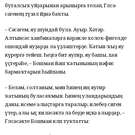
буталсыҡ уйҙарынан арынырға теләп, Гөлсә­
сәгенең гүзәл йөҙөнә баҡты.
– Сәсәгем, яу шундай була. Ауыр. Хәтәр.
Алтынсәс ханбикәләргә кәрәкле холоҡ-фиғелде
ошондай яуҙарҙа ла үҙләштерҙе. Ҡатын-ҡыҙ яу
күрергә тейеш. Һеҙгә бит яугир, яу башы, хан
үҫтерәһе, – Бошман йәш ҡатынының нәфис
бармаҡтарын һыйпаны.
– Беләм, солтаным, мин һинең иң яугир
ҡатының буласаҡмын. Һинең уландарыңдың
даны, исеме алыҫтарға таралыр, илебеҙ сиген
үтер, алы-ыҫ киләсәктә лә беҙҙе иҫкә алырҙар, –
Гөлсәсәкте Бошман көлөп туҡтатты: