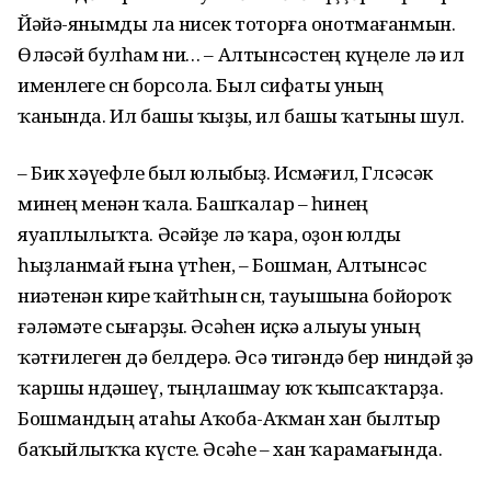
Йәйә-янымды ла нисек тоторға онотмағанмын.
Өләсәй булһам ни… – Алтынсәстең күңеле лә ил
именлеге өсөн борсола. Был сифаты уның
ҡанында. Ил башы ҡыҙы, ил башы ҡатыны шул.
– Бик хәүефле был юлыбыҙ. Исмәғил, Гөлсәсәк
минең менән ҡала. Башҡалар – һинең
яуаплылыҡта. Әсәйҙе лә ҡара, оҙон юлды
һыҙланмай ғына үтһен, – Бошман, Алтынсәс
ниәтенән кире ҡайтһын өсөн, тауышына бойороҡ
ғәләмәте сығарҙы. Әсәһен иҫкә алыуы уның
ҡәтғилеген дә белдерә. Әсә тигәндә бер ниндәй ҙә
ҡаршы өндәшеү, тыңлашмау юҡ ҡыпсаҡтарҙа.
Бошмандың атаһы Аҡоба-Аҡман хан былтыр
баҡыйлыҡҡа күсте. Әсәһе – хан ҡарамағында.