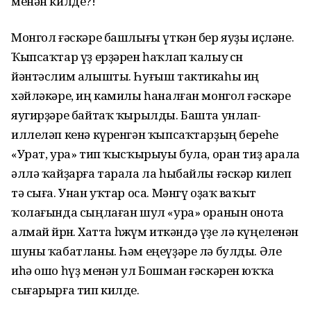
менән килде?!
Монгол ғәскәре башлығы үткән бер яуҙы иҫләне.
Ҡыпсаҡтар үҙ ерҙәрен һаҡлап ҡалыу өсөн
йәнтәслим алышты. Һуғыш тактикаһы иң
хәйләкәре, иң камилы һаналған монгол ғәскәре
яугирҙәре байтаҡ ҡырылды. Башта унлап-
иллеләп кенә күренгән ҡыпсаҡтарҙың береһе
«Урат, ура» тип ҡысҡырыуы була, оран тиҙ арала
әллә ҡайҙарға тарала ла һыбайлы ғәскәр килеп
тә сыға. Унан уҡтар оса. Мәнгү оҙаҡ ваҡыт
ҡолағында сыңлаған шул «ура» оранын онота
алмай йөрөнө. Хатта һөжүм иткәндә үҙе лә күңеленән
шуны ҡабатланы. Һәм еңеүҙәре лә булды. Әле
иһә ошо һүҙ менән ул Бошман ғәскәрен юҡҡа
сығарырға тип килде.