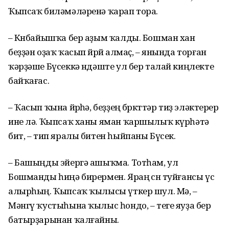
Ҡыпсаҡ биләмәләренә ҡарап тора.
– Көнбайышҡа бер аҙым ҡалды. Бошман хан
беҙҙән оҙаҡ ҡасып йөрөй алмаҫ, – янында торған
ҡәрҙәше Бүсеккә өндәште ул бер талай киңлекте
байҡағас.
– Ҡасып ҡына йөрөһә, беҙҙең бөркөттәр тиҙ эләктерер
ине лә. Ҡыпсаҡ ханы яман ҡаршылыҡ күрһәтә
бит, – тип яралы битен һыйпаны Бүсек.
– Башыңды эйергә ашыҡма. Тотһам, ул
Бошманды һиңә бирермен. Яраң өсөн туйғансы үс
алырһың. Ҡыпсаҡ ҡылысы үткер шул. Мә, –
Мәнгү ҡустыһына ҡылыс һондо, – теге яуҙа бер
батыр­ҙарынан ҡалғайны.