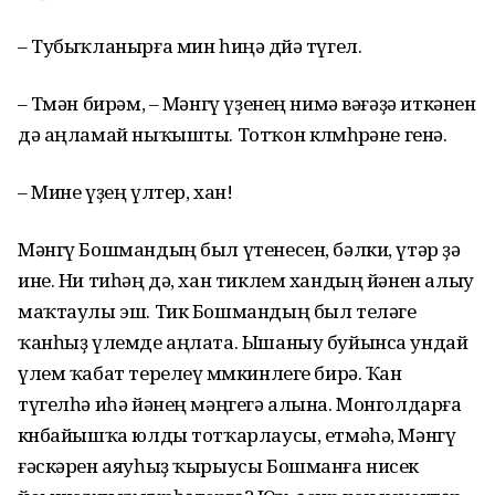
– Тубыҡланырға мин һиңә дөйә түгел.
– Төмән бирәм, – Мәнгү үҙенең нимә вәғәҙә иткәнен
дә аңламай ныҡышты. Тотҡон көлөмһөрәне генә.
– Мине үҙең үлтер, хан!
Мәнгү Бошмандың был үтенесен, бәлки, үтәр ҙә
ине. Ни тиһәң дә, хан тиклем хандың йәнен алыу
маҡтаулы эш. Тик Бошмандың был теләге
ҡанһыҙ үлемде аңлата. Ышаныу буйынса ундай
үлем ҡабат терелеү мөмкинлеге бирә. Ҡан
түгелһә иһә йәнең мәңгегә алына. Монголдарға
көнбайышҡа юлды тотҡарлаусы, етмәһә, Мәнгү
ғәскәрен аяуһыҙ ҡырыусы Бошманға нисек