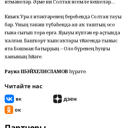
итмәнеләр. Әҙме ни Солтан исемле кешеләр…
Көньяҡ Урал итәктәренең береһендә Солтан тауы
бар. Уның тәпәш түбәһендә ап-аҡ таштың осо
ғына сығып тора ергә. Яҙыуы күптән ер аҫтында
ҡалған. Башҡорт ҡыпсаҡтары төйәгендә тыныс
ята Бошман батырҙың – Оло бүренең һуңғы
ханының һөйәге.
Рауил ШӘЙХЕЛИСЛАМОВ
һүрәте.
Читайте нас
Партнеры