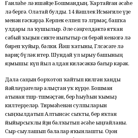
Ғаиләһе лә ишәйҙе Бошмандың. Ҡартайған әсәһе
лә бергә. Олатай булды. 14 йәшлек Исмәғиле үҙе
менән ғәскәрҙә. Керпек елпеп тә өлгөрмәҫ, башҡа
улдары ла ҡушылыр. Әле сәңгелдәктә ятҡан
сабый ҡыҙын сикте нығытыр өсөн берәй кенәзгә лә
биреп ҡуйыр, бәлки. Йәш ҡатыны, Гөлсәсәге лә
вариҫ бүләк итер. Шундай ул ырыу башының
яҙмышы: күп йыл алдан киләсәккә бағыр кәрәк.
Дала саңын борҡотоп ҡайтып килгән ханды
йәйләүҙәгеләр алыҫтан уҡ күрҙе. Бошман
атынан төшөр-төшмәҫтән, бер һыуһын ҡымыҙ
килтерҙеләр. Тирмә­һенән сулпыларын
сыңҡылдатып Алтын­сәс сыҡты, бер яҡтан
йыйырсыҡлы йөҙөн балҡытып әсәһе ыңғайланы.
Сыр-сыулашып балалар яҡынлашты. Оҙон