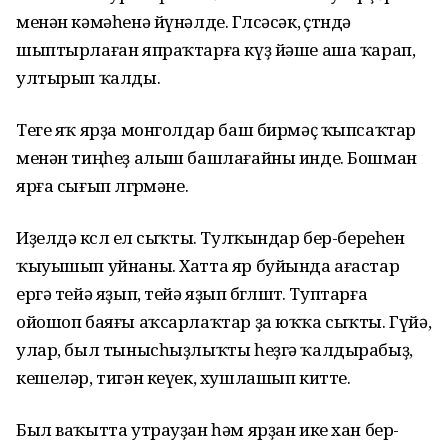
менән кәмәһенә йүнәлде. Гөлсәсәк, өҫтөндә
шыптырлаған япраҡтарға күҙ йәше аша ҡарап,
ултырып ҡалды.
Теге яҡ ярҙа монголдар баш бирмәҫ ҡыпсаҡтар
менән тиңһеҙ алыш баш­лағайны инде. Бошман
ярға сығып өлгөрмәне.
Иҙелдә көслө ел сыҡты. Тулҡындар бер-береһен
ҡыуышып уйнаны. Хатта яр буйында ағастар
ергә тейә яҙып, тейә яҙып бөгөлөштө. Туптарға
ойошоп баяғы аҡсарлаҡтар ҙа юҡҡа сыҡты. Гүйә,
улар, был тынысһыҙлыҡты һеҙгә ҡалдырабыҙ,
кешеләр, тигән кеүек, хушлашып китте.
Был ваҡытта утрауҙан һәм ярҙан ике хан бер-