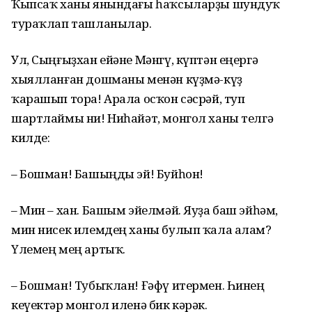
Ҡыпсаҡ ханы янындағы һаҡсыларҙы шундуҡ
тураҡлап ташланылар.
Ул, Сыңғыҙхан ейәне Мәнгү, күптән еңергә
хыялланған дошманы менән күҙмә-күҙ
ҡарашып тора! Арала осҡон сәсрәй, туп
шартлаймы ни! Ниһайәт, монгол ханы телгә
килде:
– Бошман! Башыңды эй! Буйһон!
– Мин – хан. Башым эйелмәй. Яуҙа баш эйһәм,
мин нисек илемдең ханы булып ҡала алам?
Үлемең мең артыҡ.
– Бошман! Тубыҡлан! Ғәфү итермен. Һинең
кеүектәр монгол иленә бик кәрәк.