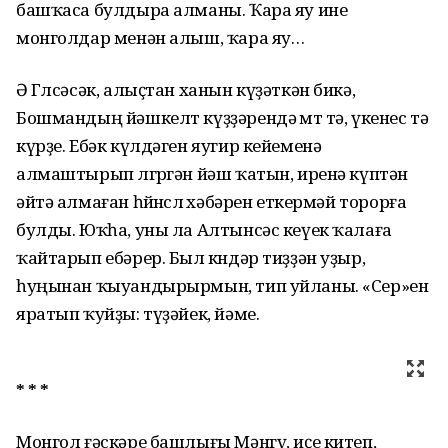
башҡаса булдыра алманы. Ҡара яу ине
монголдар менән алыш, ҡара яу…
Ә Гөлсәсәк, алыҫтан ханын күҙәткән бикә,
Бошмандың йәшкелт күҙҙәрендә өмөт тә, үкенес тә
күрҙе. Ебәк күлдәген яугир кейеменә
алмаштырып өлгөргән йәш ҡатын, иренә күптән
әйтә алмаған һөйөнөслө хәбәрен еткермәй торорға
булды. Юҡһа, уны ла Алтынсәс кеүек ҡалаға
ҡайтарып ебәрер. Был көндәр тиҙҙән уҙыр,
һуңынан ҡыуанды­рырмын, тип уйланы. «Сер»ен
яратып ҡуйҙы: түҙәйек, йәме.
* * *
Монгол ғәскәре башлығы Мәнгү, иҫе китеп,