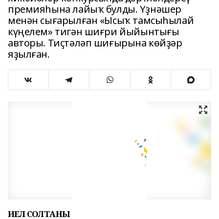
премияһына лайыҡ булды. Үҙнәшер
менән сығарылған «Ысыҡ тамсыһылай
күңелем» тигән шиғри йыйынтығы
авторы. Тиҫтәләп шиғырына көйҙәр
яҙылған.
ИҘЕЛ СОЛТАНЫ