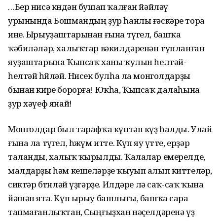
…Бер нисә көндән бушап ҡалған йәйләү
урынында Бошмандың ҙур һанлы ғәскәре тора
ине. Ырыуҙаштарынан ғына түгел, башҡа
ҡәбиләләр, халыҡтар вәкилдәренән тупланған
яуҙаштарына Ҡыпсаҡ ханы ҡулын һелтәй-
һелтәй һөйләй. Нисек булһа ла монголдарҙы
бынан кире борорға! Юҡһа, Ҡыпсаҡ далаһына
ҙур хәүеф янай!
Монголдар был тарафҡа күптән күҙ һалды. Улай
ғына ла түгел, һөжүм итте. Күп яу үтте, ерҙәр
таланды, халыҡ ҡырылды. Ҡалалар емерелде,
малдарҙы һәм кешеләрҙе ҡыуып алып киттеләр,
сиктәр бөтөнләй үҙгәрҙе. Илдәре лә саҡ-саҡ ҡына
йәшәп ята. Күп ырыу башлығы, башҡа сара
тапмағанлыҡтан, Сыңғыҙхан нәҫелдәренә үҙ