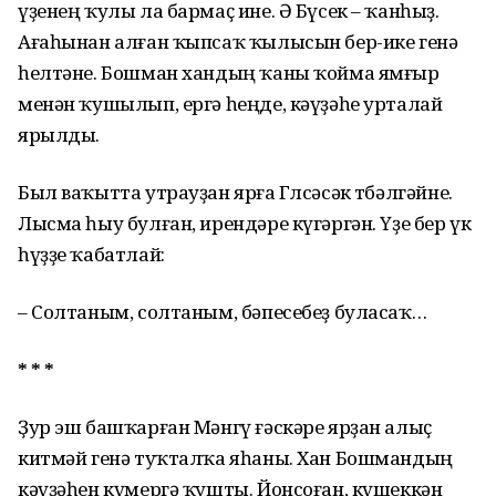
үҙенең ҡулы ла бармаҫ ине. Ә Бүсек – ҡанһыҙ.
Ағаһынан алған ҡыпсаҡ ҡылысын бер-ике генә
һелтәне. Бошман хандың ҡаны ҡойма ямғыр
менән ҡушылып, ергә һеңде, кәүҙәһе урталай
ярылды.
Был ваҡытта утрауҙан ярға Гөлсәсәк төбәлгәйне.
Лысма һыу булған, ирендәре күгәргән. Үҙе бер үк
һүҙҙе ҡабатлай:
– Солтаным, солтаным, бәпесебеҙ буласаҡ…
* * *
Ҙур эш башҡарған Мәнгү ғәскәре ярҙан алыҫ
китмәй генә туҡталҡа яһаны. Хан Бошмандың
кәүҙәһен күмергә ҡушты. Йонсоған, күшеккән