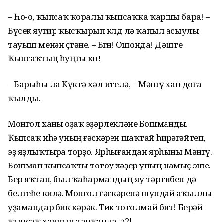
– Һо-о, ҡыпсаҡ ҡоралы ҡыпсаҡҡа ҡаршы бара! –
Бүсек яугир ҡысҡырып көлдө лә ҡапыл асыулы
тауыш менән өҫтәне. – Бөгөн! Ошонда! Дәште
Ҡыпсаҡтың һуңғы көнө!
– Барыһы ла Күктә хәл ителә, – Мәнгү хан доға
ҡылды.
Монгол ханы оҙаҡ эҙәрлекләне Бошманды.
Ҡыпсаҡ иһә уның ғәскәрен шаҡтай һирәгәйтеп,
эҙ яҙлыҡтыра торҙо. Ярһығандан ярһыны Мәнгү.
Бошман ҡыпсаҡты тотоу хәҙер уның намыҫ эше.
Бер яҡтан, был ҡаһармандың яу тәртибен дә
белгеһе килә. Монгол ғәскәренә шундай аҡыллы
уҙамандар бик кәрәк. Тик тотолмай бит! Берәй
ҡыпсаҡ хаинын тапҡанда, ә?!