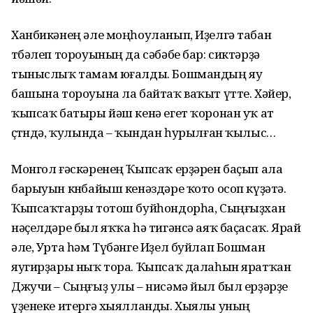
Ханбикәнең әле моңһоуланып, Иҙелгә табан
төбәлеп тороуының да сәбәбе бар: сиктәрҙә
тыныслыҡ тамам юғалды. Бошмандың яу
башына тороуына ла байтаҡ ваҡыт үтте. Хәйер,
ҡыпсаҡ батыры йәш кенә егет ҡоронан уҡ ат
өҫтөндә, ҡулында – ҡындан һурылған ҡылыс…
Монгол ғәскәренең Ҡыпсаҡ ерҙәрен баҫып ала
барыуын көнбайыш кенәз­дәре ҡото осоп күҙәтә.
Ҡыпсаҡтарҙы тотош буйһондорһа, Сыңғыҙхан
нәҫел­дәре был яҡҡа һә тигәнсә аяҡ баҫасаҡ. Ярай
әле, Урта һәм Түбәнге Иҙел буйлап Бошман
яугирҙары ныҡ тора. Ҡыпсаҡ далаһын яратҡан
Джучи – Сыңғыҙ улы – нисәмә йыл был ерҙәрҙе
үҙенеке итергә хыялланды. Хыялы уның