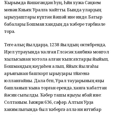
Ҡырымда йәшәгәндән һуң, Һөйөн хужа Сәңкем
менән Көньяҡ Уралға ҡайтты. Бында уларҙың
ырыуҙаштары күптән йәшәй ине инде. Батыр
бабалары Бошман хандың да ҡәбере тәрбиәле
тора.
Теге алыҫ йылдарҙа, 1238 йылдың октябрендә,
Иҙел утрауында ҡалған Гөлсәсәк ханбикә монгол
ҡылысынан ҡотола алған ҡыпсаҡтарҙы йыйып,
Бошмандың кәүҙәһен алып, Яйыҡ йылғаһы
аръяғынан башҡорт ырыуҙары төйәгенә
юлланғайны. Дала бөтөп, Урал тауҙарының яңы
башланып ҡына торған ерендә, ханға ҡабаттан
йәсин сығылды. Ҡәбер ташы яҙыуы ябай ине:
Солтаным. Һижри 636, сәфәр. Алтын Урҙа
хакимлығында был ҡәбергә әллә ни иғтибар