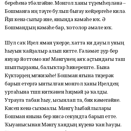
береһенә төбәлгәйне. Монгол ханы түҙемһеҙләнә –
Бошманға иң тәүге булып бығау кейҙергеһе килә.
Йөҙөп кенә сығыр ине, янында кәмәһе юҡ. Ә
Бошмандың кәмәһе бар, ҡотолор әмәле юҡ.
Шул саҡ Иҙел яман үкерҙе, хатта ки дауыл уның
һыуын ҡайҙалыр алып китте. Ғәләмәт ҙур бер
януар йоттомо ни! Мәнгүнең аяҡ аҫтындағы таш
шыптырҙаны, балыҡтар һикереште.. Бына
Күктәрҙең мөғжизәһе! Бошман яғына тиҙерәк
барып етергә ынтылған монгол ханы Иҙелдең
уртаһына төшөп киткәнен һиҙмәй ҙә ҡалды.
Утрауға табан һыу, ысынлап та, бик кәмегәйне.
Кисеп кенә сыҡмалы. Мәнгү һыбайлылары
Бошман янына бер нисә секундта барып етте.
Ҡыуанысынан Мәнгү хандың күҙенә ҡан һауҙы.