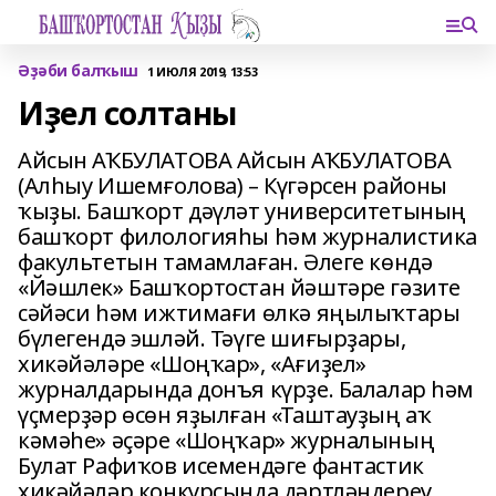
Әҙәби балҡыш
1 ИЮЛЯ 2019, 13:53
Иҙел солтаны
Айсын АҠБУЛАТОВА Айсын АҠБУЛАТОВА
(Алһыу Ишемғолова) – Күгәрсен районы
ҡыҙы. Башҡорт дәүләт университетының
башҡорт филологияһы һәм журналистика
факультетын тамамлаған. Әлеге көндә
«Йәшлек» Башҡортостан йәштәре гәзите
сәйәси һәм ижтимағи өлкә яңылыҡтары
бүлегендә эшләй. Тәүге шиғырҙары,
хикәйәләре «Шоңҡар», «Ағиҙел»
журналдарында донъя күрҙе. Балалар һәм
үҫмерҙәр өсөн яҙылған «Таштауҙың аҡ
кәмәһе» әҫәре «Шоңҡар» журналының
Булат Рафиҡов исемендәге фантастик
хикәйәләр конкурсында дәртләндереү