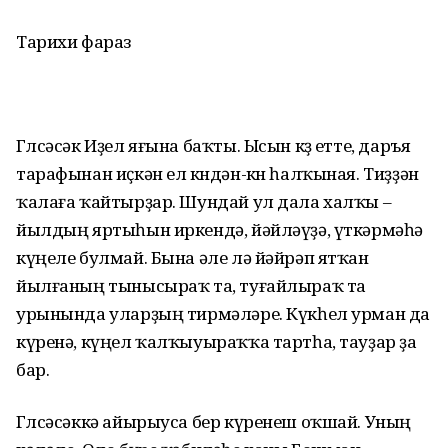
Тарихи фараз
Гөлсәсәк Иҙел яғына баҡты. Ысын көҙ етте, даръя
тарафынан иҫкән ел көндән-көн һалҡыная. Тиҙҙән
ҡалаға ҡайтырҙар. Шундай ул дала халҡы –
йылдың яртыһын иркендә, йәйләүҙә, үткәрмәһә
күңеле булмай. Бына әле лә йәйрәп ятҡан
йылғаның тынысыраҡ та, туғай­лыраҡ та
урынында уларҙың тирмәләре. Күкһел урман да
күренә, күңел ҡалҡыуыраҡҡа тартһа, тауҙар ҙа
бар.
Гөлсәсәккә айырыуса бер күренеш оҡшай. Уның