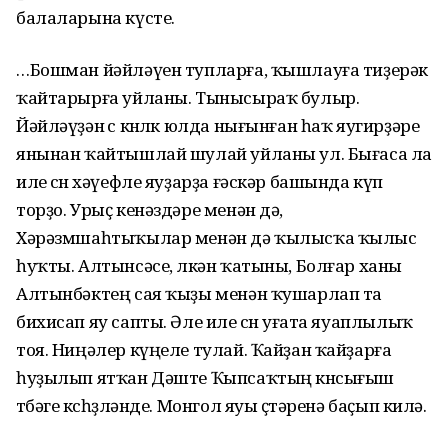
балаларына күсте.
…Бошман йәйләүен тупларға, ҡышлауға тиҙерәк
ҡайтарырға уйланы. Тынысыраҡ булыр.
Йәйләүҙән өс көнлөк юлда нығынған һаҡ яугирҙәре
янынан ҡайтышлай шулай уйланы ул. Бығаса ла
иле өсөн хәүефле яуҙарҙа ғәскәр башында күп
торҙо. Урыҫ кенәздәре менән дә,
Хәрәзмшаһтыҡылар менән дә ҡылысҡа ҡылыс
һуҡты. Алтынсәсе, өлкән ҡатыны, Болғар ханы
Алтынбәктең сая ҡыҙы менән ҡушарлап та
бихисап яу сапты. Әле иле өсөн уғата яуаплылыҡ
тоя. Ниңәлер күңеле тулай. Ҡайҙан ҡайҙарға
һуҙылып ятҡан Дәште Ҡып­саҡтың көнсығыш
төбәге көсһөҙләнде. Монгол яуы өҫтәренә баҫып килә.