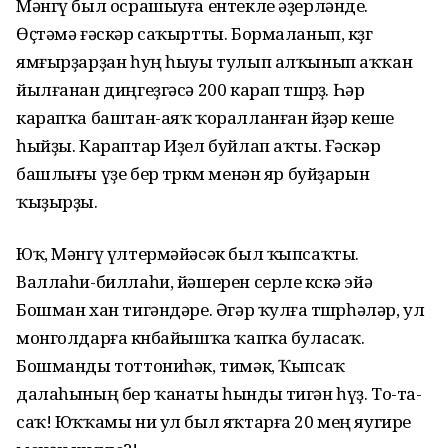
Мәнгү был осрашыуға ентекле әҙерләнде.
Өҫтәмә ғәскәр саҡыртты. Бормаланып, көҙгө
ямғырҙарҙан һуң һыуы тулып алҡынып аҡҡан
йылғанан диңгеҙгәсә 200 карап төшөрҙө. Һәр
карапҡа баштан-аяҡ ҡоралланған йөҙәр кеше
һыйҙы. Караптар Иҙел буйлап аҡты. Ғәскәр
башлығы үҙе бер төркөм менән яр буйҙарын
ҡыҙырҙы.
Юҡ, Мәнгү үлтермәйәсәк был ҡыпсаҡты.
Валлаһи-биллаһи, йәшерен серле көскә эйә
Бошман хан тигәндәре. Әгәр ҡулға төшөрһәләр, ул
монголдарға көнбайышҡа ҡапҡа буласаҡ.
Бошманды тоттониһәк, тимәк, Ҡыпсаҡ
далаһының бер ҡанаты һынды тигән һүҙ. То-та-
саҡ! Юҡҡамы ни ул был яҡтарға 20 мең яугире