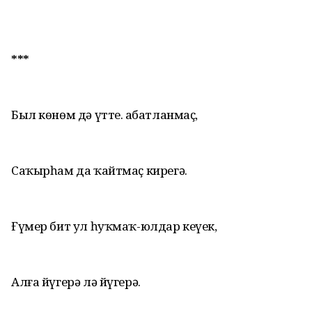
***
Был көнөм дә үтте. Ҡабатланмаҫ,
Саҡырһам да ҡайтмаҫ кирегә.
Ғүмер бит ул һуҡмаҡ-юлдар кеүек,
Алға йүгерә лә йүгерә.