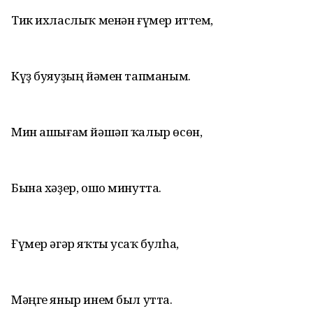
Тик ихласлыҡ менән ғүмер иттем,
Күҙ буяуҙың йәмен тапманым.
Мин ашығам йәшәп ҡалыр өсөн,
Бына хәҙер, ошо минутта.
Ғүмер әгәр яҡты усаҡ булһа,
Мәңге яныр инем был утта.