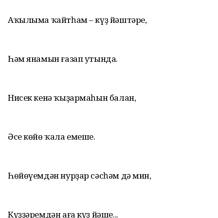
Аҡылыма ҡайтһам – күҙ йәштәре,
Һәм янамын ғазап утында.
Нисек кенә ҡыҙармаһын балан,
Әсе көйө ҡала емеше.
Һөйөүемдән нурҙар сәсһәм дә мин,
Күҙҙәремдән аға күҙ йәше...