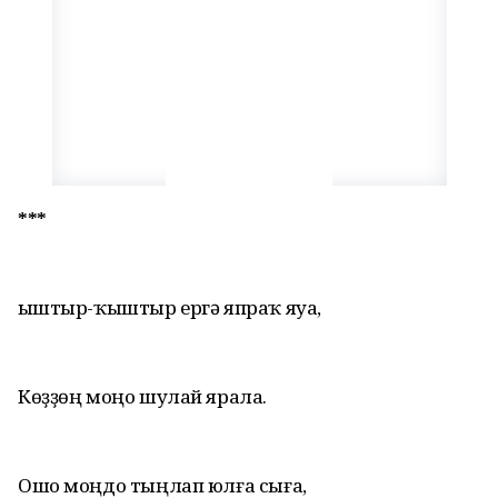
***
Ҡыштыр-ҡыштыр ергә япраҡ яуа,
Көҙҙөң моңо шулай ярала.
Ошо моңдо тыңлап юлға сыға,