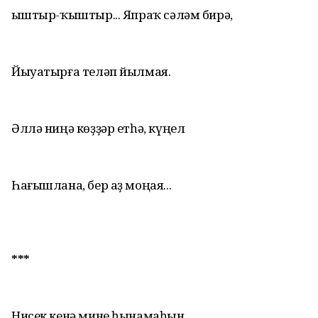
Ҡыштыр-ҡыштыр... Япраҡ сәләм бирә,
Йыуатырға теләп йылмая.
Әллә ниңә көҙҙәр етһә, күңел
Һағышлана, бер аҙ моңая...
***
Нисек кенә мине һынамаһын,