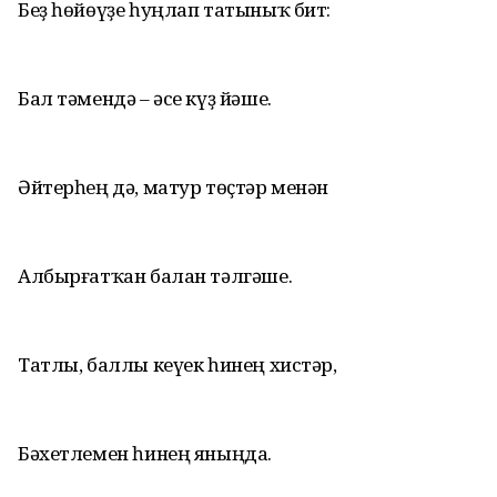
Беҙ һөйөүҙе һуңлап татыныҡ бит:
Бал тәмендә – әсе күҙ йәше.
Әйтерһең дә, матур төҫтәр менән
Албырғатҡан балан тәлгәше.
Татлы, баллы кеүек һинең хистәр,
Бәхетлемен һинең яныңда.