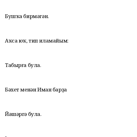
Бушҡа бирмәгән.
Аҡса юҡ, тип иламайым:
Табырға була.
Бәхет менән Иман барҙа
Йәшәргә була.