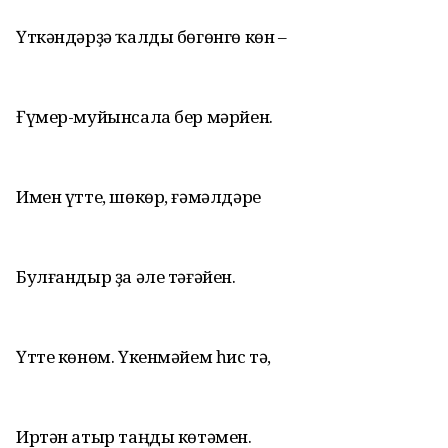
Үткәндәрҙә ҡалды бөгөнгө көн –
Ғүмер-муйынсала бер мәрйен.
Имен үтте, шөкөр, ғәмәлдәре
Булғандыр ҙа әле тәғәйен.
Үтте көнөм. Үкенмәйем һис тә,
Иртән атыр таңды көтәмен.