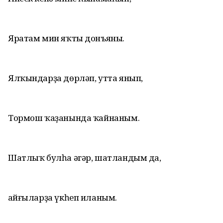
Яратам мин яҡты донъяны.
Ялҡындарҙа дөрләп, утта янып,
Тормош ҡаҙанында ҡайнаным.
Шатлыҡ булһа әгәр, шатландым да,
Ҡайғыларҙа үкһеп иланым.