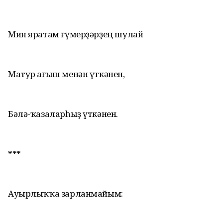
Мин яратам ғүмерҙәрҙең шулай
Матур ағыш менән үткәнен,
Бәлә-ҡазаларһыҙ үткәнен.
***
Ауырлыҡҡа зарланмайым: