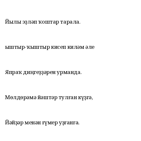
Йылы эҙләп ҡоштар тарала.
Ҡыштыр-ҡыштыр кисеп киләм әле
Япраҡ диңгеҙҙәрен урманда.
Мөлдөрәмә йәштәр тулған күҙгә,
Йәйҙәр менән ғүмер уҙғанға.