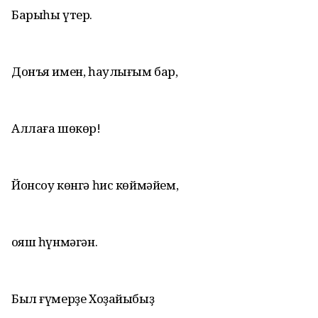
Барыһы үтер.
Донъя имен, һаулығым бар,
Аллаға шөкөр!
Йонсоу көнгә һис көймәйем,
Ҡояш һүнмәгән.
Был ғүмерҙе Хоҙайыбыҙ