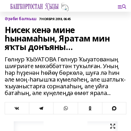
Әҙәби балҡыш
7 НОЯБРЯ 2018, 06:45
Нисек кенә мине
һынамаһын, Яратам мин
яҡты донъяны…
Гөлнур ҠЫУАТОВА Гөлнур Ҡыуатованың
шиғриәте мөхәббәттән туҡылған. Уның
һәр һүҙенән һөйөү бөркөлә, шуға лә һин
әле моң-һағышҡа күмеләһең, әле шатлыҡ-
ҡыуаныстарға сорналаһың, әле уйға
батаһың, әле күңелеңдә өмөт ярала...