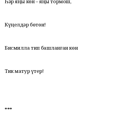
Һәр яңы көн – яңы тормош,
Күңелдәр бөтөн!
Бисмилла тип башланған көн
Тик матур үтер!
***