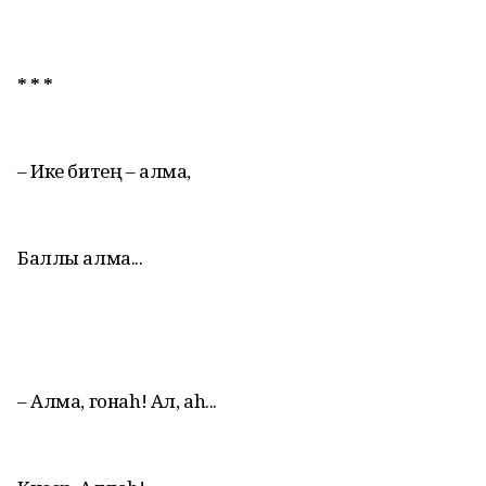
* * *
– Ике битең – алма,
Баллы алма...
– Алма, гонаh! Ал, аh...