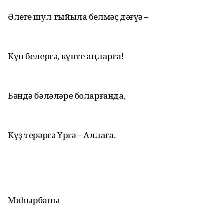
Әлеге шул тыйыла белмәҫ дәғүә –
Күп белергә, күпте аңларға!
Бәндә бәләләре боларғанда,
Күҙ терәргә Үргә – Аллаға.
Миhырбаны