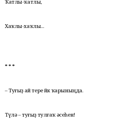
Ҡатлы-ҡатлы,
Хаҡлы-хаҡлы...
* * *
– Туғыҙ ай тере йөк ҡарыныңда.
Түлә – туғыҙ тулғаҡ әсеhен!