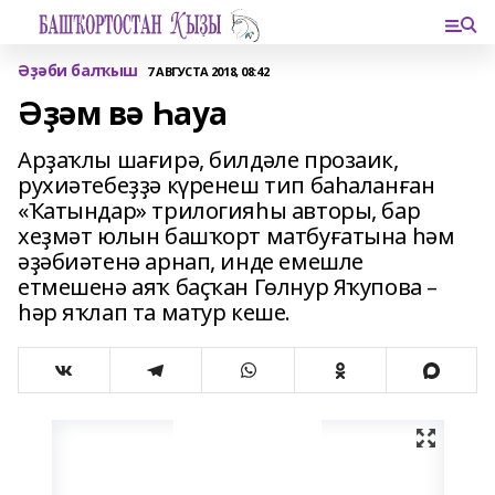
Әҙәби балҡыш
7 АВГУСТА 2018, 08:42
Әҙәм вә Һауа
Арҙаҡлы шағирә, билдәле прозаик,
рухиәтебеҙҙә күренеш тип баһаланған
«Ҡатындар» трилогияһы авторы, бар
хеҙмәт юлын башҡорт матбуғатына һәм
әҙәбиәтенә арнап, инде емешле
етмешенә аяҡ баҫҡан Гөлнур Яҡупова –
һәр яҡлап та матур кеше.