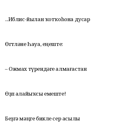
...Иблис-йылан ҡотҡоhона дусар
Өгөтләне Һауа, еңеште:
– Ожмах түрендәге алмағастан
Өҙөп алайыҡсы емеште!
Беҙгә мәңге бикле сер асылы