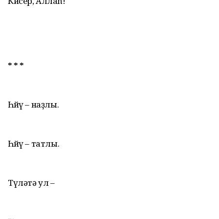
Кисер, Аллаh!
* * *
Һөйөү – наҙлы.
Һөйөү – татлы.
Түләтә ул –