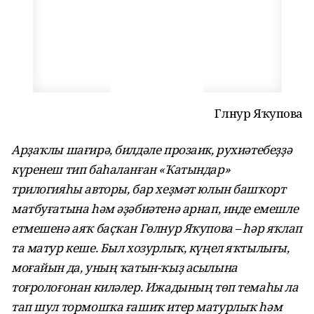
Гөлнур Яҡупова
Арҙаҡлы шағирә, билдәле прозаик, рухиәтебеҙҙә
күренеш тип баһаланған «Ҡатындар»
трилогияһы авторы, бар хеҙмәт юлын башҡорт
матбуғатына һәм әҙәбиәтенә арнап, инде емешле
етмешенә аяҡ баҫҡан Гөлнур Яҡупова – һәр яҡлап
та матур кеше. Был хозурлыҡ, күңел яҡтылығы,
моғайын да, уның ҡатын-ҡыҙ асылына
тоғролоғонан киләлер. Ижадының төп темаһы ла
тап шул тормошҡа ғашиҡ итер матурлыҡ һәм