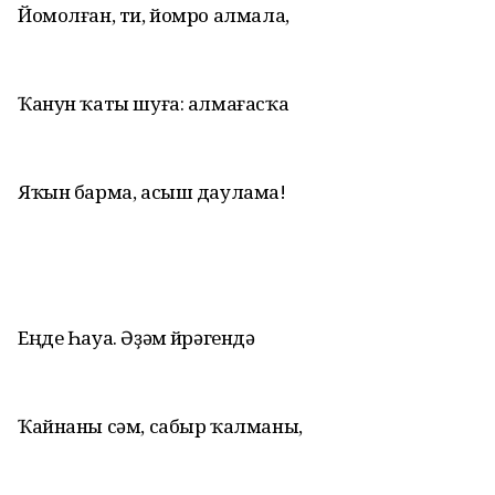
Йомолған, ти, йомро алмала,
Ҡанун ҡаты шуға: алмағасҡа
Яҡын барма, асыш даулама!
Еңде Һауа. Әҙәм йөрәгендә
Ҡайнаны сәм, сабыр ҡалманы,