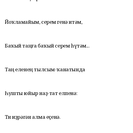
Йоҡламайым, серем генә итәм,
Баҡый таңға баҡый серем hүтәм...
Таң еленең тылсым-ҡанатында
Һушты юйыр наҙ-тат елпенә:
Төн иҙрәгән алма еҫенә.