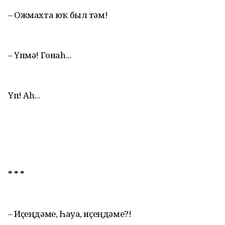
– Ожмахта юҡ был тәм!
– Үпмә! Гонаh...
Үп! Аh...
* * *
– Иҫеңдәме, Һауа, иҫеңдәме?!