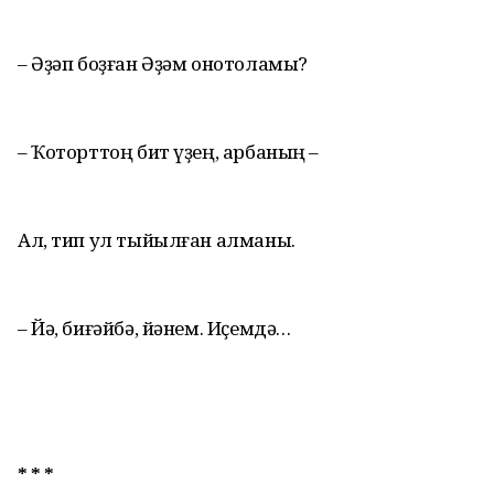
– Әҙәп боҙған Әҙәм онотоламы?
– Ҡоторттоң бит үҙең, арбаның –
Ал, тип ул тыйылған алманы.
– Йә, биғәйбә, йәнем. Иҫемдә…
* * *