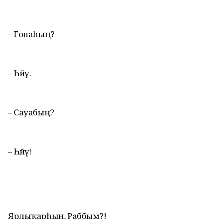
– Гонаhың?
– Һөйөү.
– Сауабың?
– Һөйөү!
Ярлыҡарhың, Раббым?!