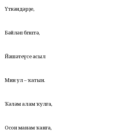
Үткәндәрҙе,
Бәйләп бөгөнгөгә,
Йәшәтеүсе асыл
Мин ул – ҡатын.
Ҡәләм алам ҡулға,
Осон манам ҡанға,