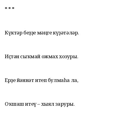
* * *
Күктәр беҙҙе мәңге күҙәтәләр.
Иҫтән сыҡмай ожмах хозуры.
Ерҙе йәннәт итеп булмаhа ла,
Оҡшаш итеү – хыял заруры.