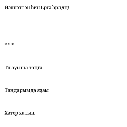
Йәннәттән hин Ергә hөрөлдөң!
* * *
Төн ауыша таңға.
Таңдарымда яҙам
Хәтер хатын.