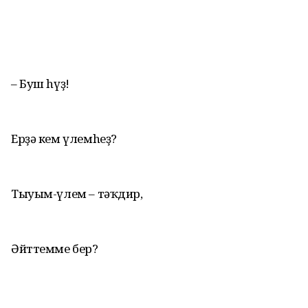
– Буш hүҙ!
Ерҙә кем үлемhеҙ?
Тыуым-үлем – тәҡдир,
Әйттемме бер?