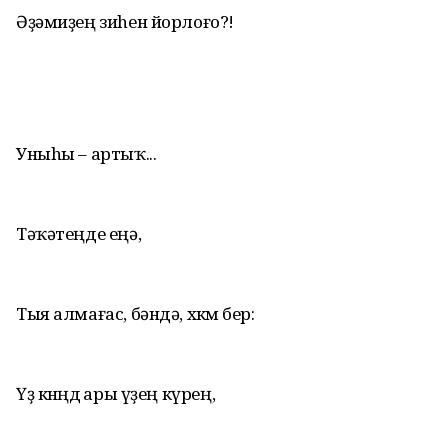
Әҙәмиҙең зиhен йорлоғо?!
Уныhы – артыҡ...
Тәҡәтеңде еңә,
Тыя алмағас, бәндә, хөкөм бер:
Үҙ көнөңдө ары үҙең күрең,