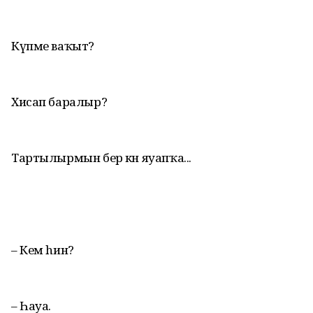
Күпме ваҡыт?
Хисап баралыр?
Тартылырмын бер көн яуапҡа...
– Кем hин?
– Һауа.