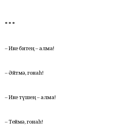
* * *
– Ике битең – алма!
– Әйтмә, гонаh!
– Ике түшең – алма!
– Теймә, гонаh!