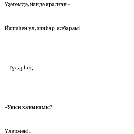
Үҙәгемдә, йәндә яралған –
Йәшәhен ул, зинhар, ялбарам!
– Түләрhең.
–Уның хаҡынамы?
Үлермен!..