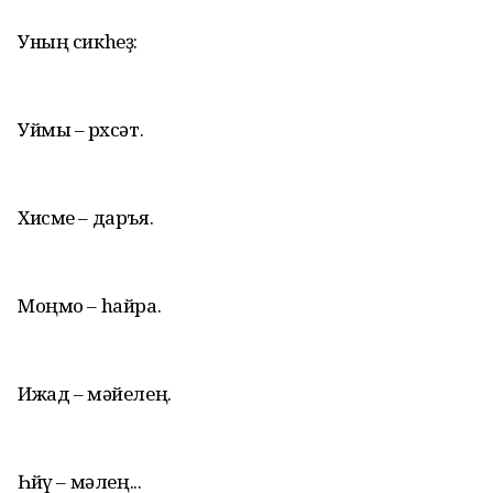
Уның сикhеҙ:
Уймы – рөхсәт.
Хисме – даръя.
Моңмо – hайра.
Ижад – мәйелең.
Һөйөү – мәлең...