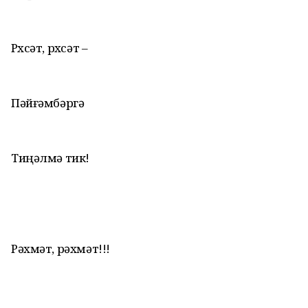
Рөхсәт, рөхсәт –
Пәйғәмбәргә
Тиңәлмә тик!
Рәхмәт, рәхмәт!!!