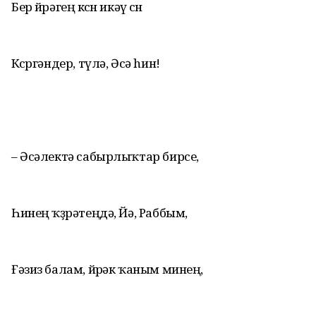
Бер йөрәгең көсөн икәү өсөн
Көсөргәндер, түлә, Әсә hин!
– Әсәлектә сабырлыҡтар бирсе,
Һинең ҡөҙрәтеңдә, Йә, Раббым,
Ғәзиз балам, йөрәк ҡаным минең,