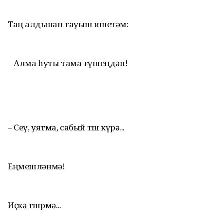
Таң алдынан тауыш ишетәм:
– Алма hуты тама түшеңдән!
– Сеү, уятма, сабый төш күрә...
Еңмешләнмә!
Иҫкә төшөрмә...