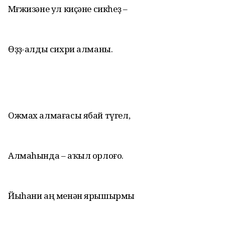
Мөғжизәне ул киҫәне сикһеҙ –
Өҙҙө-алды сихри алманы.
Ожмах алмағасы ябай түгел,
Алмаhында – аҡыл орлоғо.
Йыhани аң менән ярышырмы