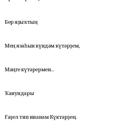
Бер яҙыҡтың
Мең язаhын күндәм күтәрҙем,
Мәңге күтәрермен...
Ҡанундары
Ғәҙел тип инанам Күктәрҙең.