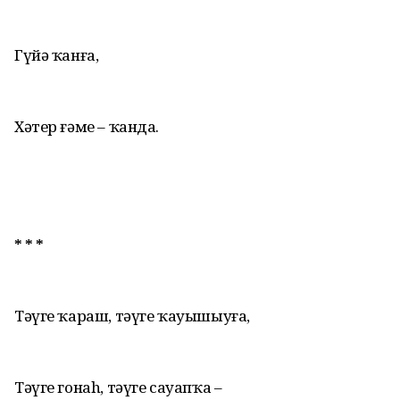
Гүйә ҡанға,
Хәтер ғәме – ҡанда.
* * *
Тәүге ҡараш, тәүге ҡауышыуға,
Тәүге гонаh, тәүге сауапҡа –