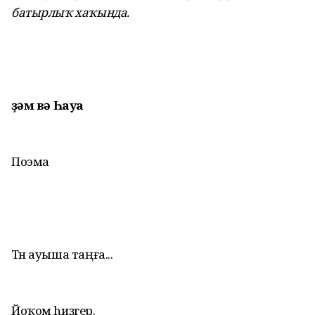
батырлыҡ хаҡында.
Әҙәм вә Һауа
Поэма
Төн ауыша таңға...
Йоҡом hиҙгер.