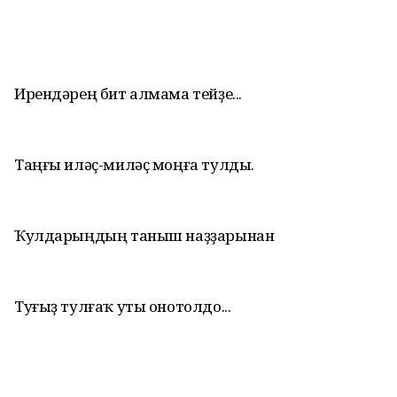
Ирендәрең бит алмама тейҙе...
Таңғы иләҫ-миләҫ моңға тулды.
Ҡулдарыңдың таныш наҙҙарынан
Туғыҙ тулғаҡ уты онотолдо...