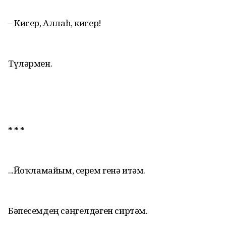
– Кисер, Аллаh, кисер!
Түләрмен.
* * *
...Йоҡламайым, серем генә итәм.
Бәпесемдең сәңгелдәген сиртәм.