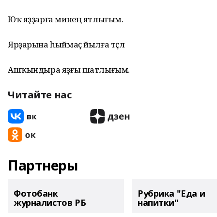
Юҡ яҙҙарға минең ятлығым.
Ярҙарына һыймаҫ йылға төҫлө
Ашҡындыра яҙғы шатлығым.
Читайте нас
Партнеры
Фотобанк
Рубрика "Еда и
журналистов РБ
напитки"