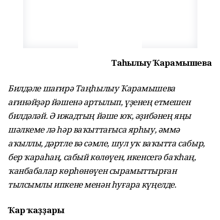
Таңһылыу Ҡарамышева
Билдәле шағирә Таңһылыу Ҡарамышева
ағинәйҙәр йәшенә артылып, үҙенең етмешен
билдәләй. Ә ижадтың йәше юҡ, әҙибәнең яңы
шәлкеме лә һәр ваҡыттағыса ярһыу, әммә
аҡыллы, дәртле вә сәмле, шул уҡ ваҡытта сабыр,
бер ҡараһаң, сабый көлөүен, икенсегә баҡһаң,
ҡанбабалар көрһөнөүен сырамыттырған
тылсымлы ипкене менән һуғара күңелде.
Ҡар ҡаҙҙары