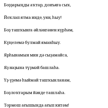
Боҙҙарыңды аҡтар, донъяға сыҡ,
Йоҡлап ятма инде, уян, һыу!
Боҙ ташҡынға әйләнгәнен күрһәм,
Күңелемә булмай яманһыу.
Ярһынамын мин дә сыҙамайса,
Яҙ наҙына түҙмәй башлаһа.
Үҙ-үҙемә һыймай ташҡынланам,
Боҙлоҡтарым йәнде ташлаһа.
Тормош ағышында ағып китәм!