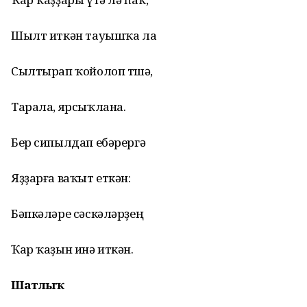
Шылт иткән тауышҡа ла
Сылтырап ҡойолоп төшә,
Тарала, ярсыҡлана.
Бер сипылдап ебәрергә
Яҙҙарға ваҡыт еткән:
Бәпкәләре сәскәләрҙең
Ҡар ҡаҙын инә иткән.
Шатлыҡ