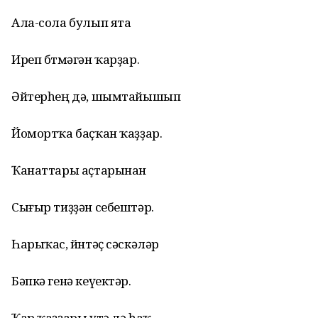
Ала-сола булып ята
Иреп бөтмәгән ҡарҙар.
Әйтерһең дә, шымтайышып
Йомортҡа баҫҡан ҡаҙҙар.
Ҡанаттары аҫтарынан
Сығыр тиҙҙән себештәр.
Һарыҡас, йөнтәҫ сәскәләр
Бәпкә генә кеүектәр.
Ҡар ҡаҙҙары үтә лә һаҡ,