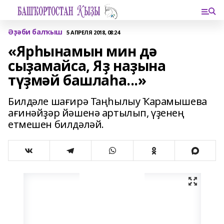
Әҙәби балҡыш
5 АПРЕЛЯ 2018, 08:24
«Ярһынамын мин дә
сыҙамайса, Яҙ наҙына
түҙмәй башлаһа...»
Билдәле шағирә Таңһылыу Ҡарамышева
ағинәйҙәр йәшенә артылып, үҙенең
етмешен билдәләй.