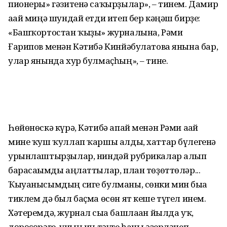
пионеры» гәзитенә саҡырҙылар», – тинем. Дамир
ағай миңә шундай етди итеп бер кәңәш бирҙе:
«Башҡортостан ҡыҙы» журналына, Рәми
Ғарипов менән Кәтибә Кинйәбулатова янына бар,
улар янында хур булмаҫһың», – тине.
Һөйөнөскә күрә, Кәтибә апай менән Рәми ағай
мине ҡуш ҡуллап ҡаршы алды, хаттар бүлегенә
урынлаштырҙылар, ниндәй руб­рикалар алып
барасағымды аңлат­тылар, план төҙөттөләр...
Ҡыуанысымдың сиге булманы, сөнки мин быға
тиклем дә был баҫма өсөн ят кеше түгел инем.
Хәтеремдә, журнал сыға башлаған йылда уҡ,
дөрөҫөрәге, уның иң тәүге һаны әҙерләнеп