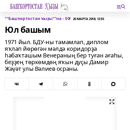
""Башҡортостан ҡыҙы""на - 50!
20 МАРТА 2018, 12:55
Юл башым
1971 йыл. БДУ-ны тамамлап, диплом
яҡлап йөрөгән мәлдә коридорҙа
һабаҡташым Венераның бер туған ағаһы,
беҙҙең төркөмдөң яҡын дуҫы Дамир
Жәүәт улы Вәлиев осраны.