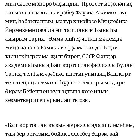
милләтсе мөһөрө баҫылды... Протест йөҙөнән иҫ
китмәле яғымлы шағирәбеҙ Фәүзиә Рәхимғолова,
мин, һабаҡташым, матур хикәйәсе Миңлебикә
Йәрмөхәмәтова ла эш ташланыҡ. Быныһы
айырым тарих... Әммә эшһеҙ ятҡан мәлемдә
миңә йәнә лә Рәми ағай ярҙамға килде. Ыңғай
ҡылыҡһырлама яҙып биреп, СССР Фәндәр
академияһының Башҡортостан филиалы булған
Тарих, тел һәм әҙәбиәт институтының Башҡорт
теленең аңлатмалы һүҙлеге секторы мөдире
Әкрәм Бейештең ҡул аҫтына кесе ғилми
хеҙмәткәр итеп урынлаштырҙы.
«Башҡортостан ҡыҙы» журналында эшләмәһәм,
тағы бер остазым, бөйөк телсебеҙ Әкрәм ағай