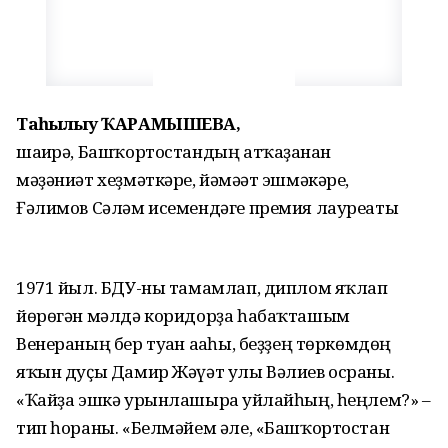
Таңһылыу ҠАРАМЫШЕВА,
шағирә, Башҡортостандың атҡаҙанған
мәҙәниәт хеҙмәткәре, йәмәғәт эшмәкәре,
Ғәлимов Сәләм исемендәге премия лауреаты
1971 йыл. БДУ-ны тамамлап, диплом яҡлап
йөрөгән мәлдә коридорҙа һабаҡташым
Венераның бер туған ағаһы, беҙҙең төркөмдөң
яҡын дуҫы Дамир Жәүәт улы Вәлиев осраны.
«Ҡайҙа эшкә урынлашырға уйлайһың, һеңлем?» –
тип һораны. «Белмәйем әле, «Башҡортостан