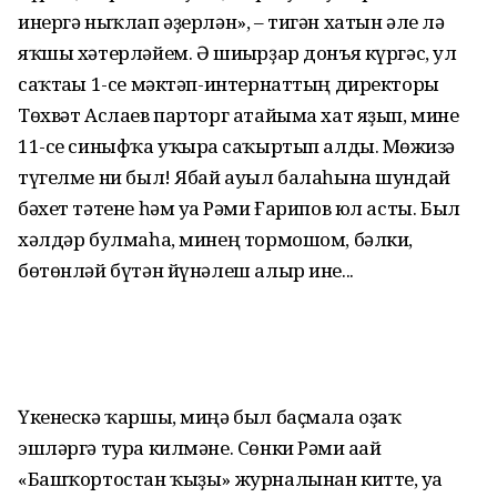
инергә ныҡлап әҙерлән», – тигән хатын әле лә
яҡшы хәтерләйем. Ә шиғырҙар донъя күргәс, ул
саҡтағы 1-се мәктәп-интернаттың директоры
Төхвәт Аслаев парторг атайыма хат яҙып, мине
11-се синыфҡа уҡырға саҡыртып алды. Мөғжизә
түгелме ни был! Ябай ауыл балаһына шундай
бәхет тәтене һәм уға Рәми Ғарипов юл асты. Был
хәлдәр булмаһа, минең тормошом, бәлки,
бөтөнләй бүтән йүнәлеш алыр ине...
Үкенескә ҡаршы, миңә был баҫмала оҙаҡ
эшләргә тура килмәне. Сөнки Рәми ағай
«Башҡортостан ҡыҙы» журналынан китте, уға