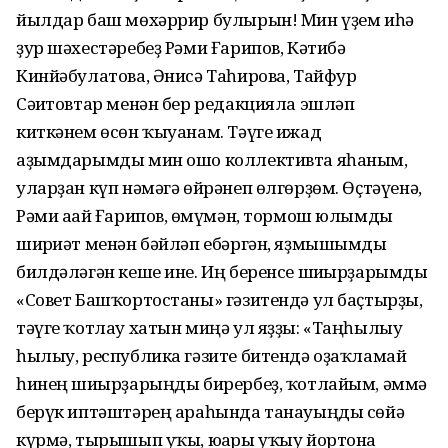
йылдар баш мөхәррир булырын! Мин үҙем иһә
ҙур шәхестәребеҙ Рәми Ғарипов, Кәтибә
Кинйәбулатова, Әнисә Таһирова, Тайфур
Сәғитовтар менән бер редакцияла эшләп
киткәнем өсөн ҡыуанам. Тәүге ижад
аҙымдарымды мин ошо коллективта яһаным,
уларҙан күп нәмәгә өйрәнеп өлгөрҙөм. Өҫтәүенә,
Рәми ағай Ғарипов, ғөмүмән, тормош юлымды
шиғриәт менән бәйләп ебәргән, яҙмышымды
билдәләгән кеше ине. Иң беренсе шиғырҙарымды
«Совет Башҡортостаны» гәзитендә ул баҫтырҙы,
тәүге ҡотлау хатын миңә ул яҙҙы: «Таңһылыу
һылыу, республика гәзите битендә оҙаҡламай
һинең шиғырҙарыңды бирербеҙ, ҡотлайым, әммә
берүк иптәштәрең араһында танауыңды сөйә
күрмә, тырышып уҡы, юғары уҡыу йортона