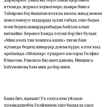
ятҡанда, журнал хеҙмәткәре, шағирә Әнисә
Таһирова беҙ йәшәгән ятаҡҡа килеп, ижад менән
шөғөлләнеүсе ҡыҙҙарҙы эҙләп табып, ошо баҫма
өсөн беҙҙең шиғырҙарыбыҙҙы һайлап алып
киткәйне. Беренсе һанда тотош бер бит булып
«Мин әлегә тик ҡояшҡа ғашиҡ» тигән баш
аҫтында беҙҙең шиғырҙар донъя күрҙе, алты ҡыҙ
араһында «Шоңҡар» түңәрәге ағзалары Гөлфиә
Юнысова, Рәмзилә Хисаметдинова, Миңниса
Баһуманова һәм мин дә бар инек.
Бына бит, яҙмыш! Ул саҡта кем уйлаған
ҡәләмдәшебеҙ Гөлфиәнең ошо баҫмала оҙаҡ