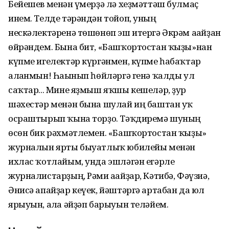
Бейешев менән ғүмерҙә лә хеҙмәттәш булмаҫ
инем. Телде тәрәндән тойоп, уның
нескәлектәренә төшөнөп эш итергә Әкрәм ағайҙан
өйрәндем. Бына бит, «Башҡортостан ҡыҙы»нан
күпме игелектәр күргәнмен, күпме һабаҡтар
алғанмын! Һағынып һөйләргә генә ҡалды ул
саҡтар... Мине яҙмыш яҡшы кешеләр, ҙур
шәхестәр менән бына шулай иң баштан уҡ
осраштырып ҡына торҙо. Тәҡдиремә шуның
өсөн бик рәхмәтлемен. «Башҡортостан ҡыҙы»
журналын ярты быуатлыҡ юбилейы менән
ихлас ҡотлайым, унда эшләгән егәрле
журналистарҙың, Рәми ағайҙар, Кәтибә, Фәүзиә,
Әнисә апайҙар кеүек, йәштәргә артабан да юл
ярыуын, алға әйҙәп барыуын теләйем.