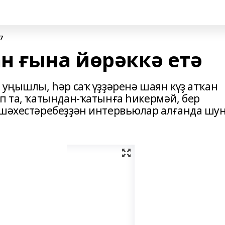
7
н ғына йөрәккә етә
 уңышлы, һәр саҡ үҙҙәренә шаян күҙ атҡан
п та, ҡатындан-ҡатынға һикермәй, бер
 шәхестәребеҙҙән интервьюлар алғанда шу