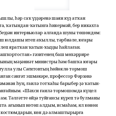
ышлы, һәр саҡ үҙҙәренә шаян күҙ атҡан
та, ҡатындан-ҡатынға һикермәй, бер никахта
ебеҙҙән интервьюлар алғанда шуны төшөндөм:
ош юлдашы итеп аҡыллы, тәрбиәле, юғары
үлеп яратҡан ҡатын-ҡыҙҙы һайлаған.
Башҡортостан» гәзитенең баш мөхәррире
һының мәҙәниәт министры һәм башҡа юғары
әтулла улы Сәғитовтың һөйөклө тормош
ған сәнғәт эшмәкәре, профессор Фәрзәнә
әмәнән һуң, ғаилә тотҡаһы барыбер ҙә ҡатын-
инанғайным. «Шәхси ғаилә тормошомда күңел
м. Тәлғәтте өйҙә туйғансы күреп тә булманы
эштә. Һағынып көтөп алдым, исмаһам, ял көнөн
да костюмдарын, көн дә алмаштырырға