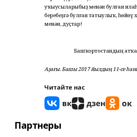
уҡыусыларыбыҙ менән булған илаһи
беребеҙгә булған татыулыҡ, һөйөү
менән, дуҫтар!
Башҡортостандың атҡаҙ
Аҙағы. Башы 2017 йылдың 11-се һан
Читайте нас
Партнеры