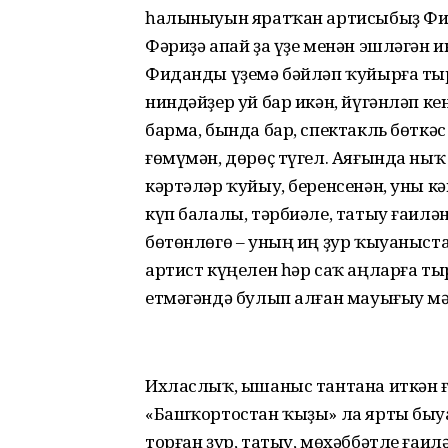
һалыныуын яратҡан артисыбыҙ Ф
Фәриҙә апай ҙа үҙе менән эшләгән 
Фиданды үҙемә бәйләп ҡуйырға т
ниндәйҙер уй бар икән, йүгәнләп ке
барма, бында бар, спектакль бөткәс 
ғөмүмән, дөрөҫ түгел. Аяғында ныҡ
кәртәләр ҡуйыу, беренсенән, уны кә
күп балалы, тәрбиәле, татыу ғаилән
бөтөнлөгө – уның иң ҙур ҡыуаныс
артист күңелен һәр саҡ аңларға т
етмәгәндә булып алған мауығыу мә
Ихласлыҡ, ышаныс тантана иткән ға
«Башҡортостан ҡыҙы» ла ярты быу
торған ҙур, татыу, мөхәббәтле ғаил