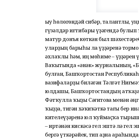
Һыу һөлөгөндәй сибәр, талантлы, уң
гүзәлдәр иғтибары үҙәгендә булып 
матур донъя көткән был шәхестәр
уларҙың барыһы ла үҙҙәренә торм
әхлаҡлы һәм, иң мөһиме – үҙҙәрен 
Ваҡытында «Һәнәк» журналының, «
булған, Башҡортостан Республика
вазифаларҙы биләгән Тәлғәт Ниғм
юлдашы, Башҡортостандың атҡаҙан
Фәтҡулла ҡыҙы Сәғитова менән әңг
ҡыҙҙа, тигән хәҡиҡәткә тағы бер 
кителеүҙәренә юл ҡуймаҫҡа тырыша
– иртәнән кискәсә гел эштә лә гел 
бергә үткәрәйек, тип аҙна араһын