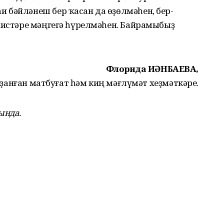
 бәйләнеш бер ҡасан да өҙөлмәһен, бер-
 хистәре мәңгегә һүрелмәһен. Байрамыбыҙ
Флорида ИҪӘНБАЕВА,
анған матбуғат һәм киң мәғлүмәт хеҙмәткәре.
ында.