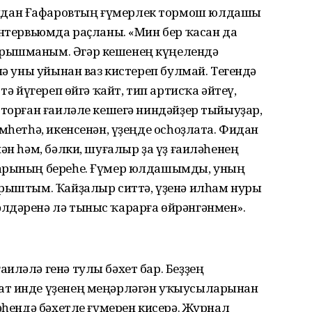
идан Ғафаровтың ғүмерлек тормош юлдашы
интервьюмда раҫланы. «Мин бер ҡасан да
ырышманым. Әгәр кешенең күңелендә
нә уны уйынан ваз кистереп булмай. Тегендә
тә йүгереп өйгә ҡайт, тип артисҡа әйтеү,
 торған ғаиләле кешегә ниндәйҙер тыйыуҙар,
мһетһә, икенсенән, үҙеңде осһоҙлата. Фидан
ән һәм, бәлки, шуғалыр ҙа үҙ ғаиләһенең
тарының береһе. Ғүмер юлдашымды, уның
ырыштым. Ҡайҙалыр ситтә, үҙенә илһам нуры
лдәренә лә тыныс ҡарарға өйрәнгәнмен».
иләлә генә тулы бәхет бар. Беҙҙең
ат инде үҙенең меңәрләгән уҡыусыларынан
әһендә бәхетле ғүмерен кисерә. Журнал