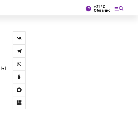
+21 °С
Облачно
ны