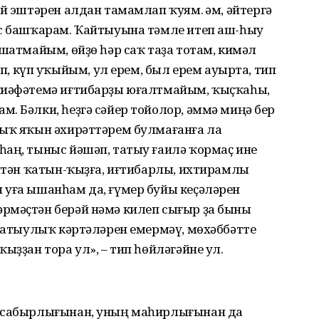
й эштәрен алдан тамамлап ҡуям. Һәм, әйтергә
ас башҡарам. Ҡайтыуына тәмле итеп аш-һыу
ашатмайым, өйҙө һәр саҡ таҙа тотам, кимәл
күп уҡыйым, ул ерем, был ерем ауырта, тип
-ҡиәфәтемә иғтибарҙы юғалтмайым, ҡыҫҡаһы,
. Бәлки, һеҙгә сәйер тойолор, әммә миңә бер
Ныҡ яҡын әхирәттәрем булмағанға ла
һаң, тыныс йәшәп, татыу ғаилә ҡормаҫ ине
әптән ҡатын-ҡыҙға, иғтибарлы, ихтирамлы
 уға ышанһам да, ғүмер буйы кеҫәләрен
рмәҫтән берәй нәмә килеп сығыр ҙа быны
 татыулыҡ кәртәләрен емермәү, мөхәббәтте
ыҙҙан тора ул», – тип һөйләгәйне ул.
ң сабырлығынан, уның маһирлығынан да