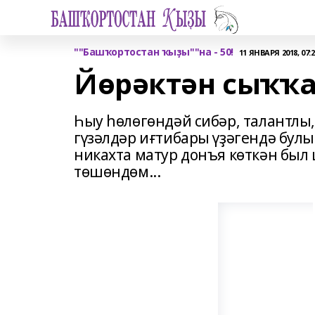
""Башҡортостан ҡыҙы""на - 50!
11 ЯНВАРЯ 2018, 07:2
Йөрәктән сыҡҡа
Һыу һөлөгөндәй сибәр, талантлы,
гүзәлдәр иғтибары үҙәгендә булы
никахта матур донъя көткән был
төшөндөм...