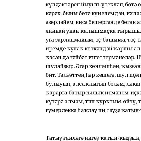
күлдәктәрен йыуып, үтекләп, бөтә ө
кәрәк, быны бөтә күңелемдән, ихл
әҙерләйем, кисә бешергәнде бөгөн 
яғынан унан ҡалышмаҫҡа тырышып, 
уға зарланмайым, өҫ-башыма, төҫ
иремде ҡунаҡ көткәндәй ҡаршы алам
ҡасан да ғәйбәт ишеттермәнеләр. 
шулайҙыр. Әгәр көнләшһәң, ҡыҙған
бит. Тәлғәттең һәр кешегә, шул иҫ
булыуын, алсаҡлығын беләм, ләкин
ҡарарға батырсылыҡ итмәнем: иҫкә
күтәрә алмам, тип ҡурҡтым. Һөйөү,
ғүмерлеккә һаҡлау иң тәүҙә ҡатын-ҡ
Татыу ғаиләгә нигеҙ ҡатын-ҡыҙҙы